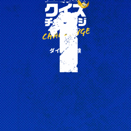
竜騎将バランが語ったダイの本当の名前はど
れ？
ディーノ
デューク
ダ
イ
の
大
冒
険
ドラゴ
ドレイク
1
20