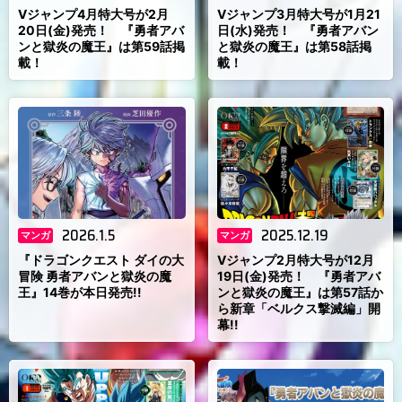
Vジャンプ4月特大号が2月
Vジャンプ3月特大号が1月21
20日(金)発売！ 『勇者アバ
日(水)発売！ 『勇者アバン
ンと獄炎の魔王』は第59話掲
と獄炎の魔王』は第58話掲
載！
載！
2026.1.5
2025.12.19
マンガ
マンガ
『ドラゴンクエスト ダイの大
Vジャンプ2月特大号が12月
冒険 勇者アバンと獄炎の魔
19日(金)発売！ 『勇者アバ
王』14巻が本日発売!!
ンと獄炎の魔王』は第57話か
ら新章「ベルクス撃滅編」開
幕!!