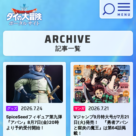
メニューを開く
ARCHIVE
（
記事一覧
）
2026.7.24
2026.7.21
グッズ
マンガ
SpiceSeedフィギュア第九弾
Vジャンプ9月特大号が7月21
『アバン』8月7日(金)20時
日(火)発売！ 『勇者アバン
より予約受付開始！
と獄炎の魔王』は第64話掲
載！