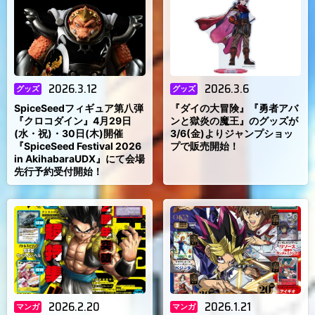
2026.3.12
2026.3.6
グッズ
グッズ
SpiceSeedフィギュア第八弾
『ダイの大冒険』『勇者アバ
『クロコダイン』4月29日
ンと獄炎の魔王』のグッズが
(水・祝)・30日(木)開催
3/6(金)よりジャンプショッ
『SpiceSeed Festival 2026
プで販売開始！
in AkihabaraUDX』にて会場
先行予約受付開始！
2026.2.20
2026.1.21
マンガ
マンガ