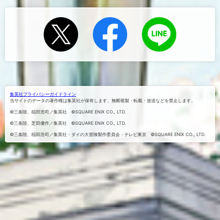
Xでシェ
Facebook
LINEにお
でシェア
アする
くる
する
集英社プライバシーガイドライン
当サイトのデータの著作権は集英社が保有します。無断複製・転載・放送などを禁止します。
©三条陸、稲田浩司／集英社 ©SQUARE ENIX CO., LTD.
©三条陸、芝田優作／集英社 ©SQUARE ENIX CO., LTD.
©三条陸、稲田浩司／集英社・ダイの大冒険製作委員会・テレビ東京 ©SQUARE ENIX CO., LTD.