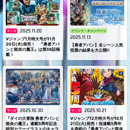
2025.11.20
マンガ
イベント・キャンペーン
2025.11.13
Vジャンプ1月特大号が11月
20日(木)発売！ 『勇者アバ
【勇者アバン】名シーン人気
ンと獄炎の魔王』は第56話掲
投票の結果を大公開!!
載！
2025.10.30
2025.10.21
マンガ
マンガ
『ダイの大冒険 勇者アバンと
Vジャンプ12月特大号が10月
獄炎の魔王』連載5周年記念
21日(火)発売！祝連載5周年
特別カラーイラストのキャラ
＆表紙の『勇者アバンと獄炎