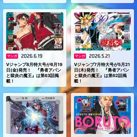
2026.6.19
2026.5.21
マンガ
マンガ
Vジャンプ8月特大号が6月19
Vジャンプ7月特大号が5月21
日(金)発売！ 『勇者アバン
日(木)発売！ 『勇者アバン
と獄炎の魔王』は第63話掲
と獄炎の魔王』は第62話掲
載！
載！