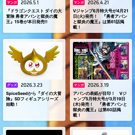
2026.5.1
2026.4.21
マンガ
マンガ
『ドラゴンクエスト ダイの大
Vジャンプ6月特大号が4月21
冒険 勇者アバンと獄炎の魔
日(火)発売！ 『勇者アバン
王』15巻が本日発売!!
と獄炎の魔王』は第61話掲
載！
2026.3.23
2026.3.19
グッズ
マンガ
SpiceSeedから『ダイの大冒
アバンの表紙が目印！ Vジ
険』SDフィギュアシリーズ
ャンプ5月特大号が3月19日
始動！
(木)発売！ 『勇者アバンと
獄炎の魔王』は第60話掲
載！