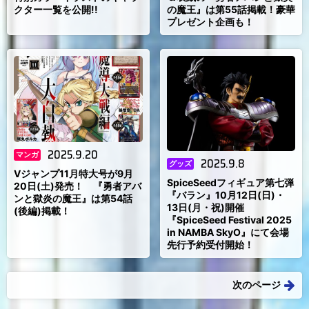
クター一覧を公開!!
の魔王』は第55話掲載！豪華
プレゼント企画も！
2025.9.20
マンガ
2025.9.8
グッズ
Vジャンプ11月特大号が9月
SpiceSeedフィギュア第七弾
20日(土)発売！ 『勇者アバ
『バラン』10月12日(日)・
ンと獄炎の魔王』は第54話
13日(月・祝)開催
(後編)掲載！
『SpiceSeed Festival 2025
in NAMBA SkyO』にて会場
先行予約受付開始！
次のページ