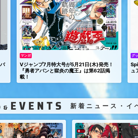
マンガ
グ
アバ
Vジャンプ7月特大号が5月21日(木)発売！
S
『勇者アバンと獄炎の魔王』は第62話掲
ュ
載！
S
EVENTS
（
新着ニュース・イ
&
）