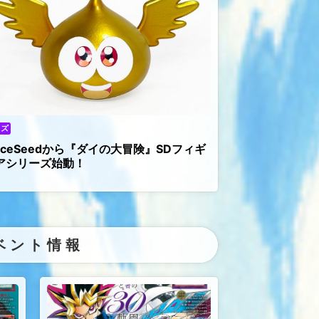
ッズ
piceSeedから『ダイの大冒険』SDフィギ
アシリーズ始動！
ベント情報