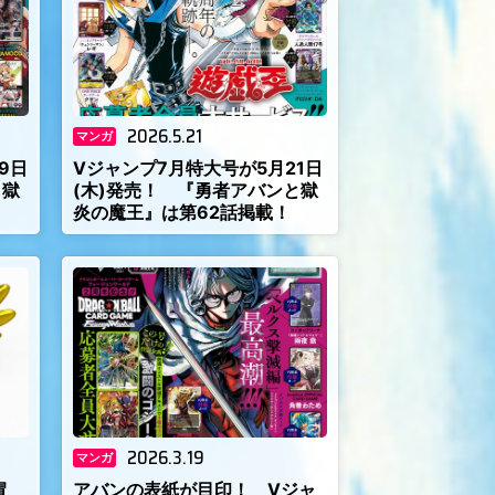
2026.5.21
マンガ
9日
Vジャンプ7月特大号が5月21日
と獄
(木)発売！ 『勇者アバンと獄
炎の魔王』は第62話掲載！
2026.3.19
マンガ
冒
アバンの表紙が目印！ Vジャ