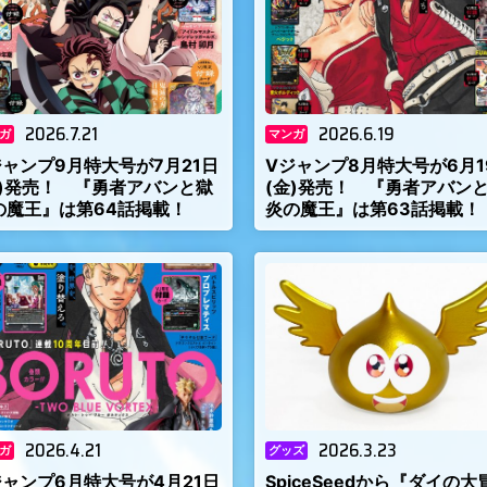
2026.7.21
2026.6.19
ガ
マンガ
ジャンプ9月特大号が7月21日
Vジャンプ8月特大号が6月1
火)発売！ 『勇者アバンと獄
(金)発売！ 『勇者アバン
の魔王』は第64話掲載！
炎の魔王』は第63話掲載！
2026.4.21
2026.3.23
ガ
グッズ
ジャンプ6月特大号が4月21日
SpiceSeedから『ダイの大