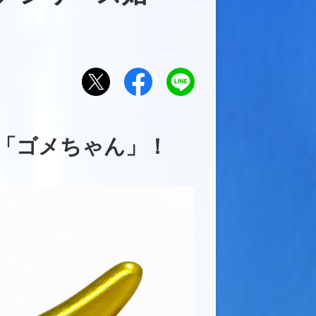
Xで
Facebook
LINE
でシ
にお
シェ
ェア
くる
アす
「ゴメちゃん」！
する
る