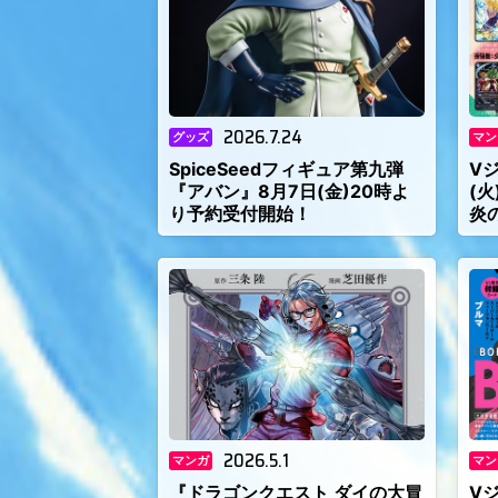
2026.7.24
グッズ
マン
SpiceSeedフィギュア第九弾
V
『アバン』8月7日(金)20時よ
(
り予約受付開始！
炎
2026.5.1
マンガ
マン
『ドラゴンクエスト ダイの大冒
V