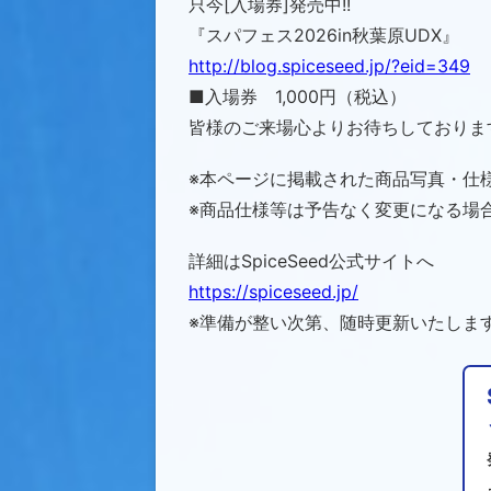
只今[入場券]発売中!!
『スパフェス2026in秋葉原UDX』
http://blog.spiceseed.jp/?eid=349
■入場券 1,000円（税込）
皆様のご来場心よりお待ちしておりま
※本ページに掲載された商品写真・仕
※商品仕様等は予告なく変更になる場
詳細はSpiceSeed公式サイトへ
https://spiceseed.jp/
※準備が整い次第、随時更新いたしま