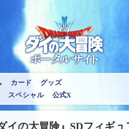
ム
カード
グッズ
スペシャル
公式X
から『ダイの大冒険』SDフィギ