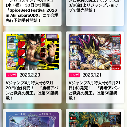
(水・祝)・30日(木)開催
3/6(金)よりジャンプショッ
『SpiceSeed Festival 2026
プで販売開始！
in AkihabaraUDX』にて会場
先行予約受付開始！
2026.2.20
2026.1.21
マンガ
マンガ
Vジャンプ4月特大号が2月
Vジャンプ3月特大号が1月21
20日(金)発売！ 『勇者アバ
日(水)発売！ 『勇者アバン
ンと獄炎の魔王』は第59話掲
と獄炎の魔王』は第58話掲
載！
載！