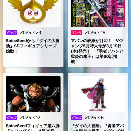
2026.3.23
2026.3.19
グッズ
マンガ
SpiceSeedから『ダイの大冒
アバンの表紙が目印！ Vジ
険』SDフィギュアシリーズ
ャンプ5月特大号が3月19日
始動！
(木)発売！ 『勇者アバンと
獄炎の魔王』は第60話掲
載！
2026.3.12
2026.3.6
グッズ
グッズ
SpiceSeedフィギュア第八弾
『ダイの大冒険』『勇者アバ
『クロコダイン』4月29日
ンと獄炎の魔王』のグッズが