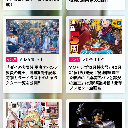
投票の結果を大公開!!
載！
2025.10.30
2025.10.21
マンガ
マンガ
『ダイの大冒険 勇者アバンと
Vジャンプ12月特大号が10月
獄炎の魔王』連載5周年記念
21日(火)発売！祝連載5周年
特別カラーイラストのキャラ
＆表紙の『勇者アバンと獄炎
クター一覧を公開!!
の魔王』は第55話掲載！豪華
プレゼント企画も！