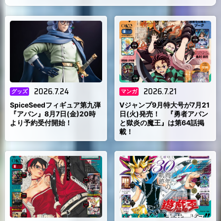
）
2026.7.24
2026.7.21
グッズ
マンガ
SpiceSeedフィギュア第九弾
Vジャンプ9月特大号が7月21
『アバン』8月7日(金)20時
日(火)発売！ 『勇者アバン
より予約受付開始！
と獄炎の魔王』は第64話掲
載！