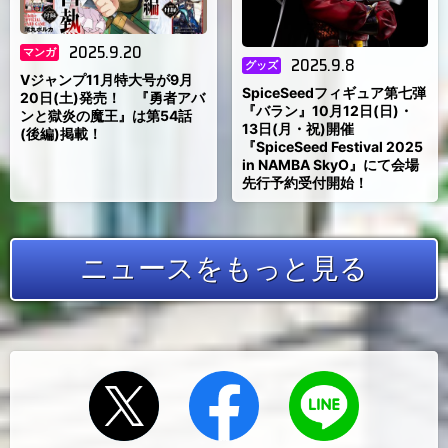
2025.9.20
マンガ
2025.9.8
グッズ
Vジャンプ11月特大号が9月
SpiceSeedフィギュア第七弾
20日(土)発売！ 『勇者アバ
『バラン』10月12日(日)・
ンと獄炎の魔王』は第54話
13日(月・祝)開催
(後編)掲載！
『SpiceSeed Festival 2025
in NAMBA SkyO』にて会場
先行予約受付開始！
ニュースをもっと見る