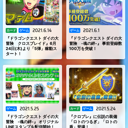
2021.6.14
2021.6.1
カード
ゲーム
ゲーム
『ドラゴンクエスト ダイの大
『ドラゴンクエスト ダイの大
冒険 クロスブレイド』6月
冒険 -魂の絆-』 事前登録数
24日(木)より「5弾」稼動ス
100万を突破！
タート！
2021.5.25
2021.5.24
ゲーム
カード
ゲーム
『ドラゴンクエスト ダイの大
『クロブレ』に伝説の装備
冒険 -魂の絆-』 オリジナル
「ロトのつるぎ」「ロトの
LINEスタンプを配信開始！
盾」登場！