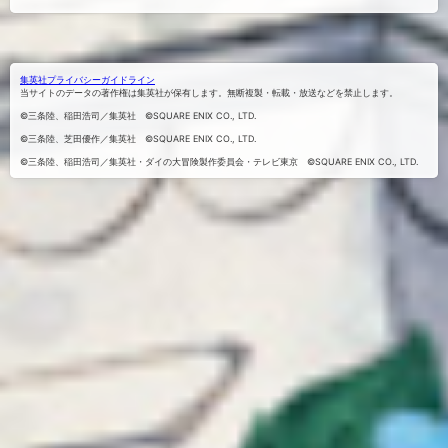
Xでシェ
Facebook
LINEにお
でシェア
アする
くる
する
集英社プライバシーガイドライン
当サイトのデータの著作権は集英社が保有します。無断複製・転載・放送などを禁止します。
©三条陸、稲田浩司／集英社 ©SQUARE ENIX CO., LTD.
©三条陸、芝田優作／集英社 ©SQUARE ENIX CO., LTD.
©三条陸、稲田浩司／集英社・ダイの大冒険製作委員会・テレビ東京 ©SQUARE ENIX CO., LTD.