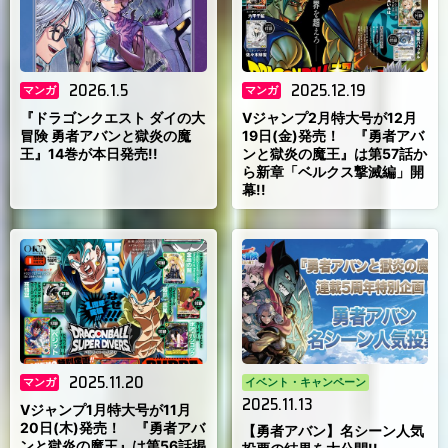
2026.1.5
2025.12.19
マンガ
マンガ
『ドラゴンクエスト ダイの大
Vジャンプ2月特大号が12月
冒険 勇者アバンと獄炎の魔
19日(金)発売！ 『勇者アバ
王』14巻が本日発売!!
ンと獄炎の魔王』は第57話か
ら新章「ベルクス撃滅編」開
幕!!
2025.11.20
マンガ
イベント・キャンペーン
2025.11.13
Vジャンプ1月特大号が11月
20日(木)発売！ 『勇者アバ
【勇者アバン】名シーン人気
ンと獄炎の魔王』は第56話掲