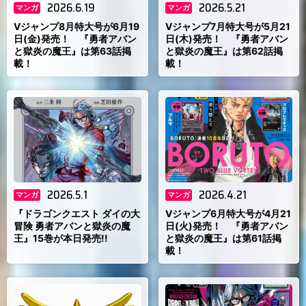
2026.6.19
2026.5.21
マンガ
マンガ
Vジャンプ8月特大号が6月19
Vジャンプ7月特大号が5月21
日(金)発売！ 『勇者アバン
日(木)発売！ 『勇者アバン
と獄炎の魔王』は第63話掲
と獄炎の魔王』は第62話掲
載！
載！
2026.5.1
2026.4.21
マンガ
マンガ
『ドラゴンクエスト ダイの大
Vジャンプ6月特大号が4月21
冒険 勇者アバンと獄炎の魔
日(火)発売！ 『勇者アバン
王』15巻が本日発売!!
と獄炎の魔王』は第61話掲
載！