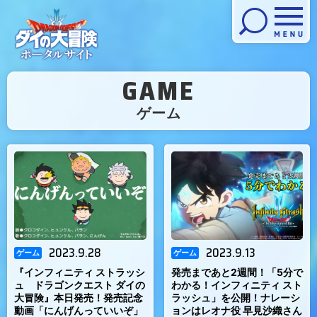
メニューを開く
GAME
（
ゲーム
）
2023.9.28
2023.9.13
ゲーム
ゲーム
『インフィニティ ストラッシ
発売まであと2週間！「5分で
ュ ドラゴンクエスト ダイの
わかる！インフィニティ スト
大冒険』本日発売！発売記念
ラッシュ」を公開！ナレーシ
動画「にんげんっていいぞ」
ョンはレオナ役 早見沙織さん