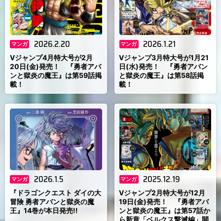
2026.2.20
2026.1.21
マンガ
マンガ
Vジャンプ4月特大号が2月
Vジャンプ3月特大号が1月21
20日(金)発売！ 『勇者アバ
日(水)発売！ 『勇者アバン
ンと獄炎の魔王』は第59話掲
と獄炎の魔王』は第58話掲
載！
載！
2026.1.5
2025.12.19
マンガ
マンガ
『ドラゴンクエスト ダイの大
Vジャンプ2月特大号が12月
冒険 勇者アバンと獄炎の魔
19日(金)発売！ 『勇者アバ
王』14巻が本日発売!!
ンと獄炎の魔王』は第57話か
ら新章「ベルクス撃滅編」開