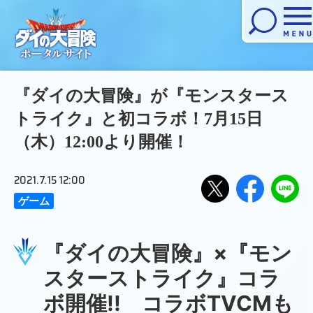
メニューを開く
『ダイの大冒険』が『モンスタース
トライク』と初コラボ！7月15日
（木）12:00より開催！
2021.7.15 12:00
ゲーム
Xで
Facebook
LINE
でシ
にお
シェ
ェア
くる
アす
『ダイの大冒険』×『モン
する
る
スターストライク』コラ
ボ開催!! コラボTVCMも