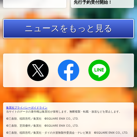
先行予約受付開始！
ニュースをもっと見る
Xでシェ
Facebook
LINEにお
でシェア
アする
くる
する
集英社プライバシーガイドライン
当サイトのデータの著作権は集英社が保有します。無断複製・転載・放送などを禁止します。
©三条陸、稲田浩司／集英社 ©SQUARE ENIX CO., LTD.
©三条陸、芝田優作／集英社 ©SQUARE ENIX CO., LTD.
©三条陸、稲田浩司／集英社・ダイの大冒険製作委員会・テレビ東京 ©SQUARE ENIX CO., LTD.