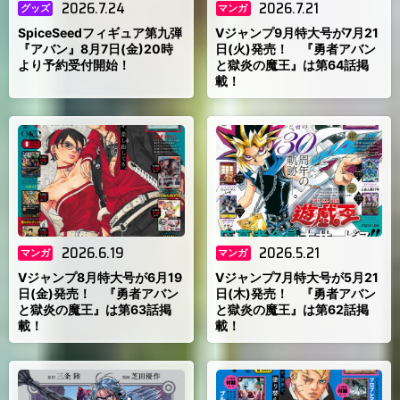
2026.7.24
2026.7.21
グッズ
マンガ
SpiceSeedフィギュア第九弾
Vジャンプ9月特大号が7月21
『アバン』8月7日(金)20時
日(火)発売！ 『勇者アバン
より予約受付開始！
と獄炎の魔王』は第64話掲
載！
2026.6.19
2026.5.21
マンガ
マンガ
Vジャンプ8月特大号が6月19
Vジャンプ7月特大号が5月21
日(金)発売！ 『勇者アバン
日(木)発売！ 『勇者アバン
と獄炎の魔王』は第63話掲
と獄炎の魔王』は第62話掲
載！
載！