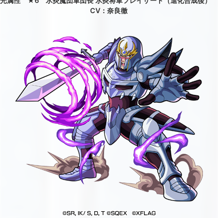
光属性 ★6 氷炎魔団軍団長 氷炎将軍フレイザード（進化合成後）
CV：奈良徹