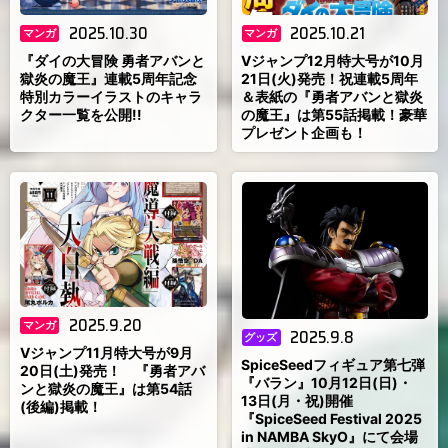
2025.10.30
2025.10.21
マンガ
マンガ
『ダイの大冒険 勇者アバンと
Vジャンプ12月特大号が10月
獄炎の魔王』連載5周年記念
21日(火)発売！祝連載5周年
特別カラーイラストのキャラ
＆表紙の『勇者アバンと獄炎
クター一覧を公開!!
の魔王』は第55話掲載！豪華
プレゼント企画も！
2025.9.20
マンガ
2025.9.8
グッズ
Vジャンプ11月特大号が9月
SpiceSeedフィギュア第七弾
20日(土)発売！ 『勇者アバ
『バラン』10月12日(日)・
ンと獄炎の魔王』は第54話
13日(月・祝)開催
(後編)掲載！
『SpiceSeed Festival 2025
in NAMBA SkyO』にて会場