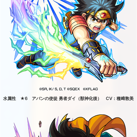
水属性 ★6 アバンの使徒 勇者ダイ（獣神化後） CV：種﨑敦美