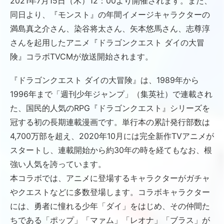
2021年7月15日（木）12：00より開催されます。また、
同日より、『モンスト』の年間イメージキャラクターの
満島真之介さん、染谷将太さん、矢本悠馬さん、志尊淳
さんを起用したアニメ『ドラゴンクエスト ダイの大冒
険』コラボTVCMが放送開始されます。
『ドラゴンクエスト ダイの大冒険』は、1989年から
1996年まで「週刊少年ジャンプ」（集英社）で連載され
た、国民的人気のRPG『ドラゴンクエスト』シリーズを
冠する初の長期連載漫画です。単行本の累計発行部数は
4,700万部を超え、2020年10月には完全新作TVアニメが
スタートし、連載開始から約30年の時を経てもなお、根
強い人気を誇っています。
本コラボでは、アニメに登場するキャラクターがガチャ
やクエストなどに多数登場します。コラボキャラクター
には、勇者に憧れる少年「ダイ」をはじめ、その仲間た
ちである「ポップ」「マァム」「レオナ」「ブラス」が