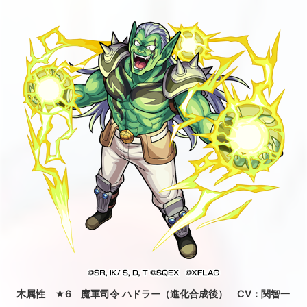
木属性 ★6 魔軍司令 ハドラー（進化合成後） CV：関智一