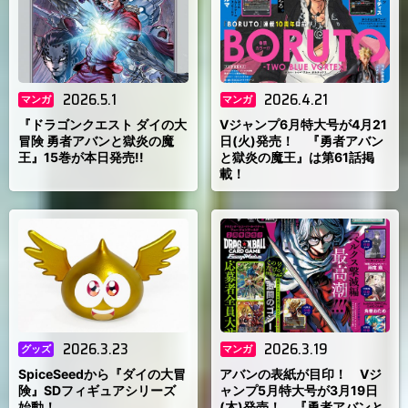
2026.5.1
2026.4.21
マンガ
マンガ
『ドラゴンクエスト ダイの大
Vジャンプ6月特大号が4月21
冒険 勇者アバンと獄炎の魔
日(火)発売！ 『勇者アバン
王』15巻が本日発売!!
と獄炎の魔王』は第61話掲
載！
2026.3.23
2026.3.19
グッズ
マンガ
SpiceSeedから『ダイの大冒
アバンの表紙が目印！ Vジ
険』SDフィギュアシリーズ
ャンプ5月特大号が3月19日
始動！
(木)発売！ 『勇者アバンと