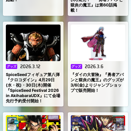
獄炎の魔王』は第60話掲
載！
2026.3.12
2026.3.6
グッズ
グッズ
SpiceSeedフィギュア第八弾
『ダイの大冒険』『勇者アバ
『クロコダイン』4月29日
ンと獄炎の魔王』のグッズが
(水・祝)・30日(木)開催
3/6(金)よりジャンプショッ
『SpiceSeed Festival 2026
プで販売開始！
in AkihabaraUDX』にて会場
先行予約受付開始！