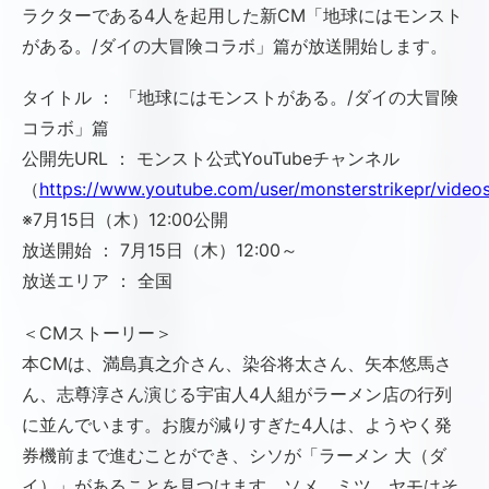
ラクターである4人を起用した新CM「地球にはモンスト
がある。/ダイの大冒険コラボ」篇が放送開始します。
タイトル ： 「地球にはモンストがある。/ダイの大冒険
コラボ」篇
公開先URL ： モンスト公式YouTubeチャンネル
（
https://www.youtube.com/user/monsterstrikepr/video
※7月15日（木）12:00公開
放送開始 ： 7月15日（木）12:00～
放送エリア ： 全国
＜CMストーリー＞
本CMは、満島真之介さん、染谷将太さん、矢本悠馬さ
ん、志尊淳さん演じる宇宙人4人組がラーメン店の行列
に並んでいます。お腹が減りすぎた4人は、ようやく発
券機前まで進むことができ、シソが「ラーメン 大（ダ
イ）」があることを見つけます。ソメ、ミツ、ヤモはそ