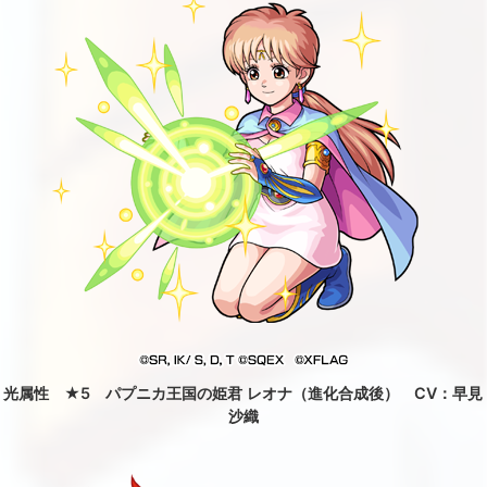
光属性 ★5 パプニカ王国の姫君 レオナ（進化合成後） CV：早見
沙織