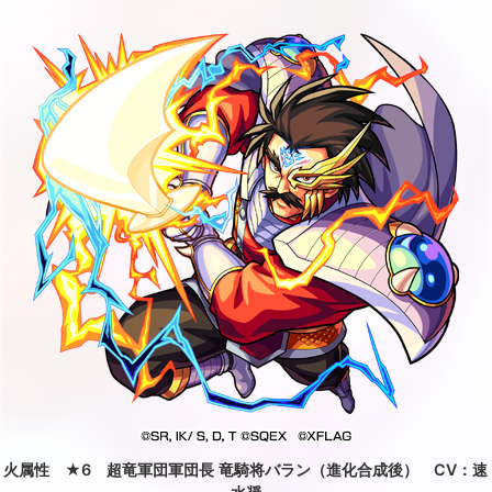
火属性 ★6 超竜軍団軍団長 竜騎将バラン（進化合成後） CV：速