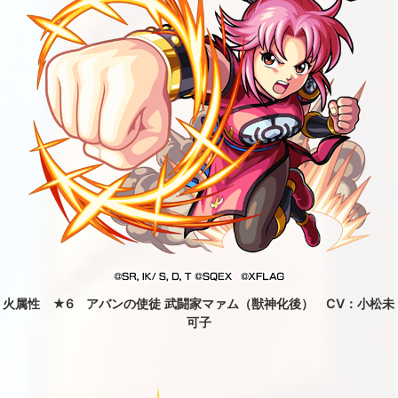
火属性 ★6 アバンの使徒 武闘家マァム（獣神化後） CV：小松未
可子