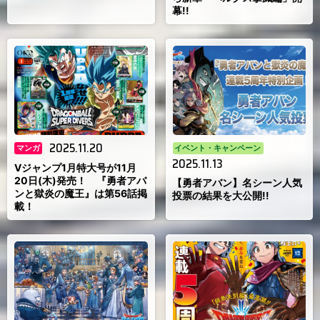
幕!!
2025.11.20
マンガ
イベント・キャンペーン
2025.11.13
Vジャンプ1月特大号が11月
20日(木)発売！ 『勇者アバ
【勇者アバン】名シーン人気
ンと獄炎の魔王』は第56話掲
投票の結果を大公開!!
載！