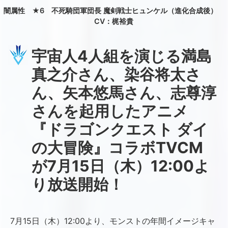
闇属性 ★6 不死騎団軍団長 魔剣戦士ヒュンケル（進化合成後）
CV：梶裕貴
宇宙人4人組を演じる満島
真之介さん、染谷将太さ
ん、矢本悠馬さん、志尊淳
さんを起用したアニメ
『ドラゴンクエスト ダイ
の大冒険』コラボTVCM
が7月15日（木）12:00よ
り放送開始！
7月15日（木）12:00より、モンストの年間イメージキャ