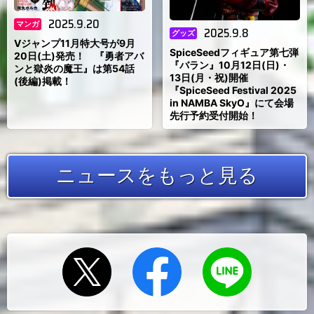
2025.9.20
マンガ
2025.9.8
グッズ
Vジャンプ11月特大号が9月
SpiceSeedフィギュア第七弾
20日(土)発売！ 『勇者アバ
『バラン』10月12日(日)・
ンと獄炎の魔王』は第54話
13日(月・祝)開催
(後編)掲載！
『SpiceSeed Festival 2025
in NAMBA SkyO』にて会場
先行予約受付開始！
ニュースをもっと見る
Xでシェ
Facebook
LINEにお