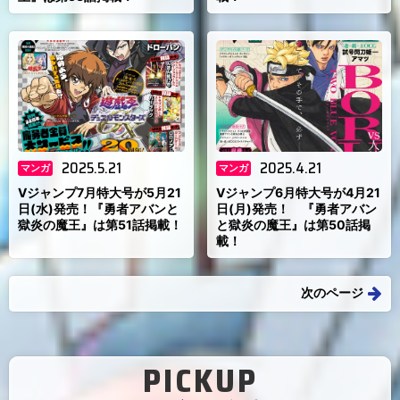
2025.5.21
2025.4.21
マンガ
マンガ
Vジャンプ7月特大号が5月21
Vジャンプ6月特大号が4月21
日(水)発売！『勇者アバンと
日(月)発売！ 『勇者アバン
獄炎の魔王』は第51話掲載！
と獄炎の魔王』は第50話掲
載！
次のページ
PICKUP