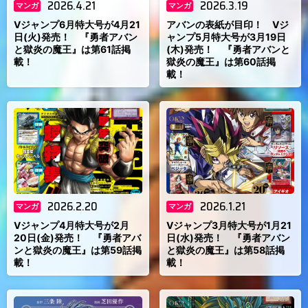
2026.4.21
2026.3.19
マンガ
マンガ
Vジャンプ6月特大号が4月21
アバンの表紙が目印！ Vジ
日(火)発売！ 『勇者アバン
ャンプ5月特大号が3月19日
と獄炎の魔王』は第61話掲
(木)発売！ 『勇者アバンと
載！
獄炎の魔王』は第60話掲
載！
2026.2.20
2026.1.21
マンガ
マンガ
Vジャンプ4月特大号が2月
Vジャンプ3月特大号が1月21
20日(金)発売！ 『勇者アバ
日(水)発売！ 『勇者アバン
ンと獄炎の魔王』は第59話掲
と獄炎の魔王』は第58話掲
載！
載！