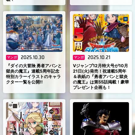
2025.10.30
2025.10.21
マンガ
マンガ
『ダイの大冒険 勇者アバンと
Vジャンプ12月特大号が10月
獄炎の魔王』連載5周年記念
21日(火)発売！祝連載5周年
特別カラーイラストのキャラ
＆表紙の『勇者アバンと獄炎
クター一覧を公開!!
の魔王』は第55話掲載！豪華
プレゼント企画も！