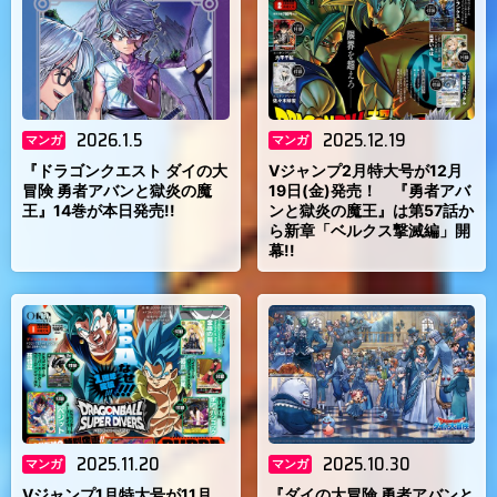
2026.1.5
2025.12.19
マンガ
マンガ
『ドラゴンクエスト ダイの大
Vジャンプ2月特大号が12月
冒険 勇者アバンと獄炎の魔
19日(金)発売！ 『勇者アバ
王』14巻が本日発売!!
ンと獄炎の魔王』は第57話か
ら新章「ベルクス撃滅編」開
幕!!
2025.11.20
2025.10.30
マンガ
マンガ
Vジャンプ1月特大号が11月
『ダイの大冒険 勇者アバンと