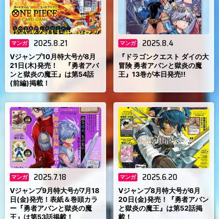
2025.8.21
2025.8.4
マンガ
マンガ
Vジャンプ10月特大号が8月
『ドラゴンクエスト ダイの大
21日(木)発売！ 『勇者アバ
冒険 勇者アバンと獄炎の魔
ンと獄炎の魔王』は第54話
王』13巻が本日発売!!
(前編)掲載！
2025.7.18
2025.6.20
マンガ
マンガ
Vジャンプ9月特大号が7月18
Vジャンプ8月特大号が6月
日(金)発売！表紙＆巻頭カラ
20日(金)発売！『勇者アバン
ー『勇者アバンと獄炎の魔
と獄炎の魔王』は第52話掲
王』は第53話掲載！
載！