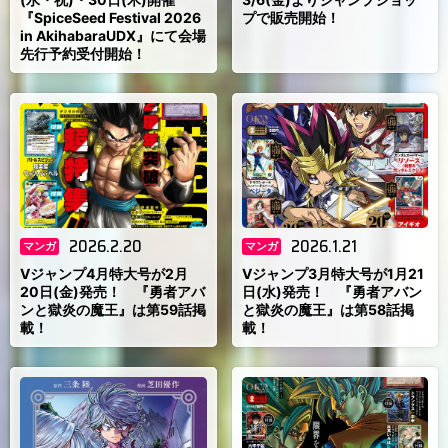
『SpiceSeed Festival 2026
プで販売開始！
in AkihabaraUDX』にて会場
先行予約受付開始！
2026.2.20
2026.1.21
マンガ
マンガ
Vジャンプ4月特大号が2月
Vジャンプ3月特大号が1月21
20日(金)発売！ 『勇者アバ
日(水)発売！ 『勇者アバン
ンと獄炎の魔王』は第59話掲
と獄炎の魔王』は第58話掲
載！
載！