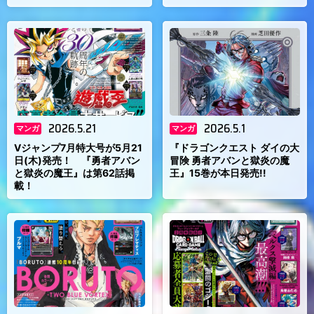
2026.5.21
2026.5.1
マンガ
マンガ
Vジャンプ7月特大号が5月21
『ドラゴンクエスト ダイの大
日(木)発売！ 『勇者アバン
冒険 勇者アバンと獄炎の魔
と獄炎の魔王』は第62話掲
王』15巻が本日発売!!
載！