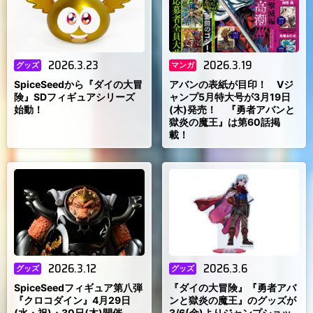
2026.3.23
2026.3.19
グッズ
マンガ
SpiceSeedから『ダイの大冒
アバンの表紙が目印！ Vジ
険』SDフィギュアシリーズ
ャンプ5月特大号が3月19日
始動！
(木)発売！ 『勇者アバンと
獄炎の魔王』は第60話掲
載！
2026.3.12
2026.3.6
グッズ
グッズ
SpiceSeedフィギュア第八弾
『ダイの大冒険』『勇者アバ
『クロコダイン』4月29日
ンと獄炎の魔王』のグッズが
(水・祝)・30日(木)開催
3/6(金)よりジャンプショッ