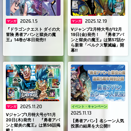
2026.1.5
2025.12.19
マンガ
マンガ
『ドラゴンクエスト ダイの大
Vジャンプ2月特大号が12月
冒険 勇者アバンと獄炎の魔
19日(金)発売！ 『勇者アバ
王』14巻が本日発売!!
ンと獄炎の魔王』は第57話か
ら新章「ベルクス撃滅編」開
幕!!
2025.11.20
マンガ
イベント・キャンペーン
2025.11.13
Vジャンプ1月特大号が11月
20日(木)発売！ 『勇者アバ
【勇者アバン】名シーン人気
ンと獄炎の魔王』は第56話掲
投票の結果を大公開!!
載！