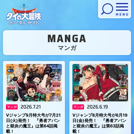
メニューを開く
MANGA
（
マンガ
）
2026.7.21
2026.6.19
マンガ
マンガ
Vジャンプ9月特大号が7月21
Vジャンプ8月特大号が6月19
日(火)発売！ 『勇者アバン
日(金)発売！ 『勇者アバン
と獄炎の魔王』は第64話掲
と獄炎の魔王』は第63話掲
載！
載！