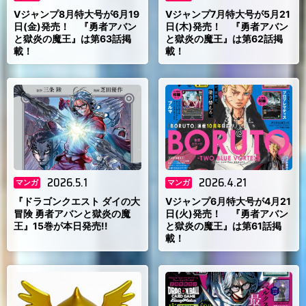
Vジャンプ8月特大号が6月19
Vジャンプ7月特大号が5月21
日(金)発売！ 『勇者アバン
日(木)発売！ 『勇者アバン
と獄炎の魔王』は第63話掲
と獄炎の魔王』は第62話掲
載！
載！
2026.5.1
2026.4.21
マンガ
マンガ
『ドラゴンクエスト ダイの大
Vジャンプ6月特大号が4月21
冒険 勇者アバンと獄炎の魔
日(火)発売！ 『勇者アバン
王』15巻が本日発売!!
と獄炎の魔王』は第61話掲
載！