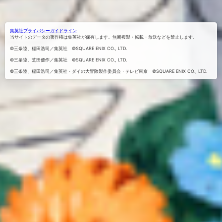
でシェア
アする
くる
する
集英社プライバシーガイドライン
当サイトのデータの著作権は集英社が保有します。無断複製・転載・放送などを禁止します。
©三条陸、稲田浩司／集英社 ©SQUARE ENIX CO., LTD.
©三条陸、芝田優作／集英社 ©SQUARE ENIX CO., LTD.
©三条陸、稲田浩司／集英社・ダイの大冒険製作委員会・テレビ東京 ©SQUARE ENIX CO., LTD.