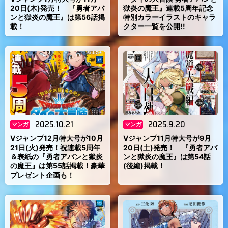
20日(木)発売！ 『勇者アバ
獄炎の魔王』連載5周年記念
ンと獄炎の魔王』は第56話掲
特別カラーイラストのキャラ
載！
クター一覧を公開!!
2025.10.21
2025.9.20
マンガ
マンガ
Vジャンプ12月特大号が10月
Vジャンプ11月特大号が9月
21日(火)発売！祝連載5周年
20日(土)発売！ 『勇者アバ
＆表紙の『勇者アバンと獄炎
ンと獄炎の魔王』は第54話
の魔王』は第55話掲載！豪華
(後編)掲載！
プレゼント企画も！