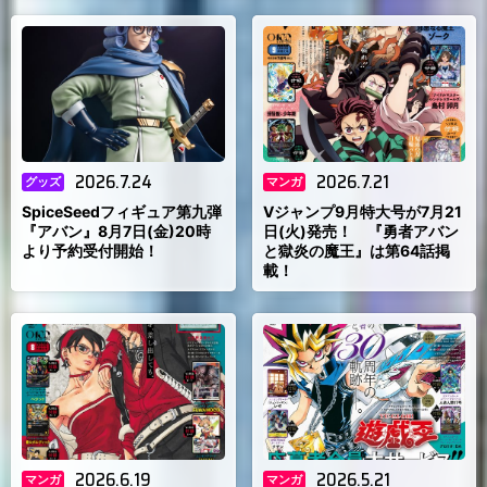
2026.7.24
2026.7.21
グッズ
マンガ
SpiceSeedフィギュア第九弾
Vジャンプ9月特大号が7月21
『アバン』8月7日(金)20時
日(火)発売！ 『勇者アバン
より予約受付開始！
と獄炎の魔王』は第64話掲
載！
2026.6.19
2026.5.21
マンガ
マンガ