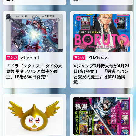
2026.5.1
2026.4.21
マンガ
マンガ
『ドラゴンクエスト ダイの大
Vジャンプ6月特大号が4月21
冒険 勇者アバンと獄炎の魔
日(火)発売！ 『勇者アバン
王』15巻が本日発売!!
と獄炎の魔王』は第61話掲
載！