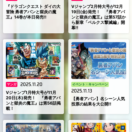
『ドラゴンクエスト ダイの大
Vジャンプ2月特大号が12月
冒険 勇者アバンと獄炎の魔
19日(金)発売！ 『勇者アバ
王』14巻が本日発売!!
ンと獄炎の魔王』は第57話か
ら新章「ベルクス撃滅編」開
幕!!
2025.11.20
マンガ
イベント・キャンペーン
2025.11.13
Vジャンプ1月特大号が11月
20日(木)発売！ 『勇者アバ
【勇者アバン】名シーン人気
ンと獄炎の魔王』は第56話掲
投票の結果を大公開!!
載！