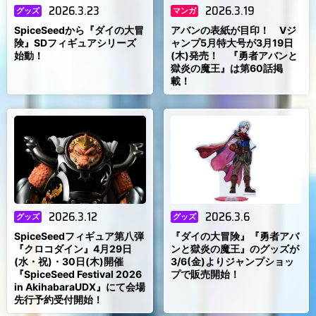
2026.3.23
2026.3.19
グッズ
マンガ
SpiceSeedから『ダイの大冒
アバンの表紙が目印！ Vジ
険』SDフィギュアシリーズ
ャンプ5月特大号が3月19日
始動！
(木)発売！ 『勇者アバンと
獄炎の魔王』は第60話掲
載！
2026.3.12
2026.3.6
グッズ
グッズ
SpiceSeedフィギュア第八弾
『ダイの大冒険』『勇者アバ
『クロコダイン』4月29日
ンと獄炎の魔王』のグッズが
(水・祝)・30日(木)開催
3/6(金)よりジャンプショッ
『SpiceSeed Festival 2026
プで販売開始！
in AkihabaraUDX』にて会場
先行予約受付開始！