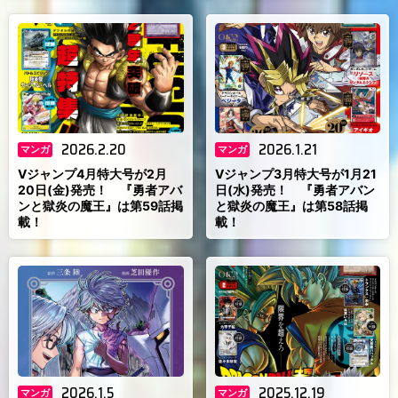
2026.2.20
2026.1.21
マンガ
マンガ
Vジャンプ4月特大号が2月
Vジャンプ3月特大号が1月21
20日(金)発売！ 『勇者アバ
日(水)発売！ 『勇者アバン
ンと獄炎の魔王』は第59話掲
と獄炎の魔王』は第58話掲
載！
載！
2026.1.5
2025.12.19
マンガ
マンガ