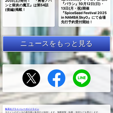
20日(土)発売！ 『勇者アバ
『バラン』10月12日(日)・
ンと獄炎の魔王』は第54話
13日(月・祝)開催
(後編)掲載！
『SpiceSeed Festival 2025
in NAMBA SkyO』にて会場
先行予約受付開始！
ニュースをもっと見る
Xでシェ
Facebook
LINEにお
でシェア
アする
くる
する
集英社プライバシーガイドライン
当サイトのデータの著作権は集英社が保有します。無断複製・転載・放送などを禁止します。