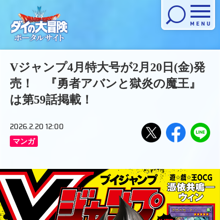
メニューを開く
Vジャンプ4月特大号が2月20日(金)発
売！ 『勇者アバンと獄炎の魔王』
は第59話掲載！
2026.2.20 12:00
マンガ
Xで
Facebook
LINE
でシ
にお
シェ
ェア
くる
アす
する
る