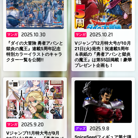
2025.10.30
2025.10.21
マンガ
マンガ
『ダイの大冒険 勇者アバンと
Vジャンプ12月特大号が10月
獄炎の魔王』連載5周年記念
21日(火)発売！祝連載5周年
特別カラーイラストのキャラ
＆表紙の『勇者アバンと獄炎
クター一覧を公開!!
の魔王』は第55話掲載！豪華
プレゼント企画も！
2025.9.20
マンガ
2025.9.8
グッズ
Vジャンプ11月特大号が9月
SpiceSeedフィギュア第七弾