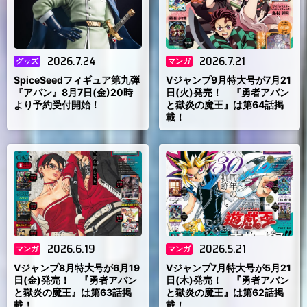
2026.7.24
2026.7.21
グッズ
マンガ
SpiceSeedフィギュア第九弾
Vジャンプ9月特大号が7月21
『アバン』8月7日(金)20時
日(火)発売！ 『勇者アバン
より予約受付開始！
と獄炎の魔王』は第64話掲
載！
2026.6.19
2026.5.21
マンガ
マンガ
Vジャンプ8月特大号が6月19
Vジャンプ7月特大号が5月21
日(金)発売！ 『勇者アバン
日(木)発売！ 『勇者アバン
と獄炎の魔王』は第63話掲
と獄炎の魔王』は第62話掲
載！
載！