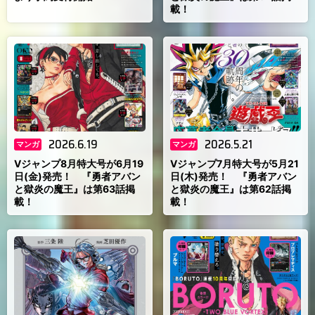
載！
2026.6.19
2026.5.21
マンガ
マンガ
Vジャンプ8月特大号が6月19
Vジャンプ7月特大号が5月21
日(金)発売！ 『勇者アバン
日(木)発売！ 『勇者アバン
と獄炎の魔王』は第63話掲
と獄炎の魔王』は第62話掲
載！
載！