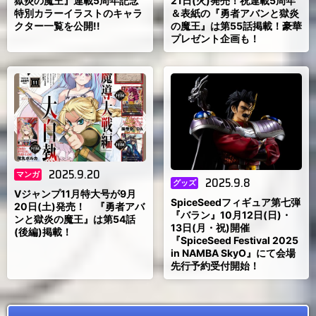
獄炎の魔王』連載5周年記念
21日(火)発売！祝連載5周年
特別カラーイラストのキャラ
＆表紙の『勇者アバンと獄炎
クター一覧を公開!!
の魔王』は第55話掲載！豪華
プレゼント企画も！
2025.9.20
マンガ
2025.9.8
グッズ
Vジャンプ11月特大号が9月
SpiceSeedフィギュア第七弾
20日(土)発売！ 『勇者アバ
『バラン』10月12日(日)・
ンと獄炎の魔王』は第54話
13日(月・祝)開催
(後編)掲載！
『SpiceSeed Festival 2025
in NAMBA SkyO』にて会場
先行予約受付開始！