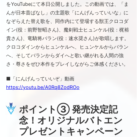
をYouTubeにて本日公開しました。この動画では、「ま
んが日本昔ばなし」の主題歌「にんげんっていいな」に
なぞらえた替え歌を、同作内にて登場する獣王クロコダ
イン(役：前野智昭さん)、魔剣戦士ヒュンケル(役：梶裕
貴さん)、竜騎将バラン(役：速水奨さん)が歌唱します。
クロコダインからヒュンケルへ、ヒュンケルからバラン
へ、そしてバランからダイへと歌い継がれる人間の強
さ・尊さをぜひ本作をプレイしながらご体感ください。
■「にんげんっていいぞ」動画
https://youtu.be/A0Rq8ZodROo
ポイント③ 発売決定記
念！オリジナルバトエン
プレゼントキャンペーン