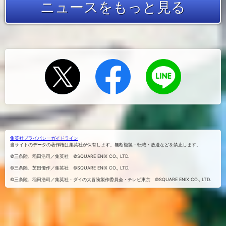
ニュースをもっと見る
Xでシェ
Facebook
LINEにお
でシェア
アする
くる
する
集英社プライバシーガイドライン
当サイトのデータの著作権は集英社が保有します。無断複製・転載・放送などを禁止します。
©三条陸、稲田浩司／集英社 ©SQUARE ENIX CO., LTD.
©三条陸、芝田優作／集英社 ©SQUARE ENIX CO., LTD.
©三条陸、稲田浩司／集英社・ダイの大冒険製作委員会・テレビ東京 ©SQUARE ENIX CO., LTD.