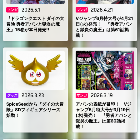
2026.5.1
2026.4.21
マンガ
マンガ
『ドラゴンクエスト ダイの大
Vジャンプ6月特大号が4月21
冒険 勇者アバンと獄炎の魔
日(火)発売！ 『勇者アバン
王』15巻が本日発売!!
と獄炎の魔王』は第61話掲
載！
2026.3.23
2026.3.19
グッズ
マンガ
SpiceSeedから『ダイの大冒
アバンの表紙が目印！ Vジ
険』SDフィギュアシリーズ
ャンプ5月特大号が3月19日
始動！
(木)発売！ 『勇者アバンと
獄炎の魔王』は第60話掲
載！