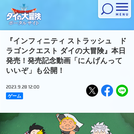
メニューを開く
『インフィニティ ストラッシュ ド
ラゴンクエスト ダイの大冒険』本日
発売！発売記念動画「にんげんって
いいぞ」も公開！
2023.9.28 12:00
ゲーム
Xで
Facebook
LINE
でシ
にお
シェ
ェア
くる
アす
する
る