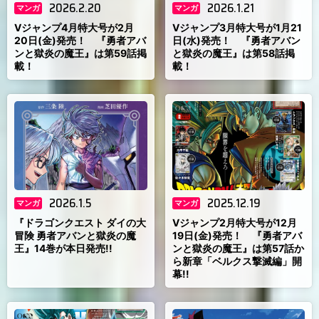
2026.2.20
2026.1.21
マンガ
マンガ
Vジャンプ4月特大号が2月
Vジャンプ3月特大号が1月21
20日(金)発売！ 『勇者アバ
日(水)発売！ 『勇者アバン
ンと獄炎の魔王』は第59話掲
と獄炎の魔王』は第58話掲
載！
載！
2026.1.5
2025.12.19
マンガ
マンガ
『ドラゴンクエスト ダイの大
Vジャンプ2月特大号が12月
冒険 勇者アバンと獄炎の魔
19日(金)発売！ 『勇者アバ
王』14巻が本日発売!!
ンと獄炎の魔王』は第57話か
ら新章「ベルクス撃滅編」開
幕!!