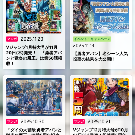
2025.11.20
マンガ
イベント・キャンペーン
2025.11.13
Vジャンプ1月特大号が11月
20日(木)発売！ 『勇者アバ
【勇者アバン】名シーン人気
ンと獄炎の魔王』は第56話掲
投票の結果を大公開!!
載！
2025.10.30
2025.10.21
マンガ
マンガ
『ダイの大冒険 勇者アバンと
Vジャンプ12月特大号が10月