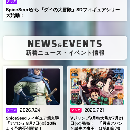
グッズ
SpiceSeedから『ダイの大冒険』SDフィギュアシリー
ズ始動！
NEWS
EVENTS
&
（
新着ニュース・イベント情報
）
2026.7.24
2026.7.21
グッズ
マンガ
SpiceSeedフィギュア第九弾
Vジャンプ9月特大号が7月21
『アバン』8月7日(金)20時
日(火)発売！ 『勇者アバン
より予約受付開始！
と獄炎の魔王』は第64話掲