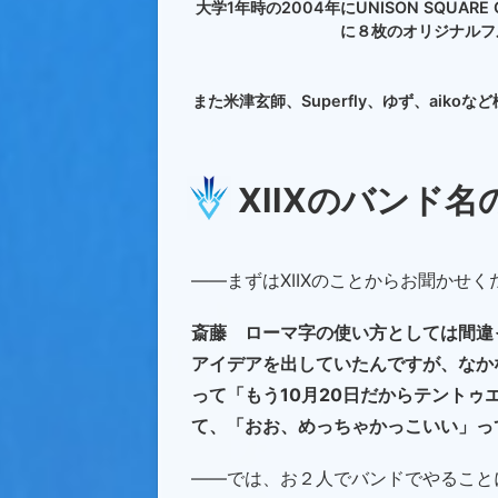
大学1年時の2004年にUNISON SQU
に８枚のオリジナルフ
また米津玄師、Superfly、ゆず、ai
XIIXのバンド
――まずはXIIXのことからお聞かせ
斎藤 ローマ字の使い方としては間違
アイデアを出していたんですが、なか
って「もう10月20日だからテントゥ
て、「おお、めっちゃかっこいい」っ
――では、お２人でバンドでやること