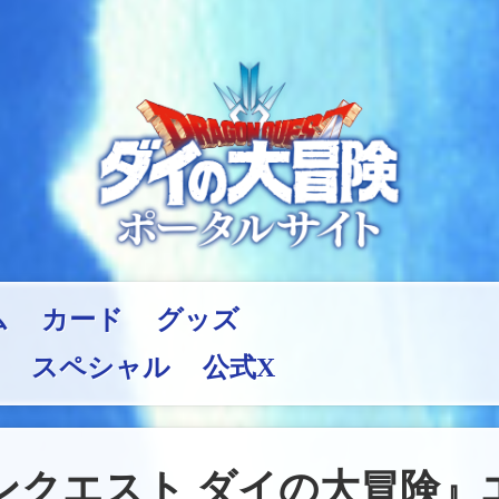
ム
カード
グッズ
スペシャル
公式X
ンクエスト ダイの大冒険』