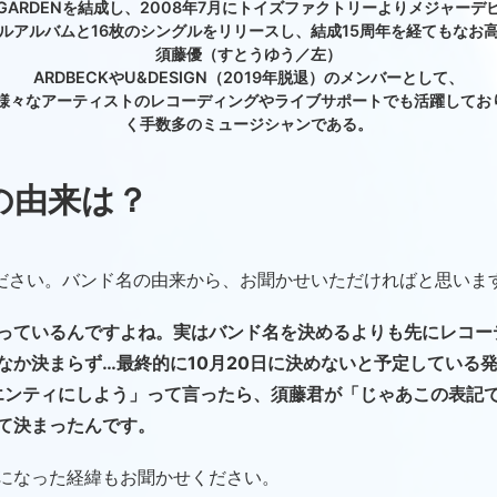
ARE GARDENを結成し、2008年7月にトイズファクトリーよりメジャー
ルアルバムと16枚のシングルをリリースし、結成15周年を経てもなお
須藤優（すとうゆう／左）
ARDBECKやU&DESIGN（2019年脱退）のメンバーとして、
koなど様々なアーティストのレコーディングやライブサポートでも活躍し
く手数多のミュージシャンである。
名の由来は？
ください。バンド名の由来から、お聞かせいただければと思いま
っているんですよね。実はバンド名を決めるよりも先にレコー
なか決まらず…最終的に10月20日に決めないと予定している
エンティにしよう」って言ったら、須藤君が「じゃあこの表記で」
て決まったんです。
になった経緯もお聞かせください。