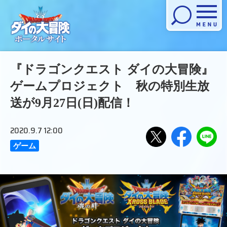
メニューを開く
『ドラゴンクエスト ダイの大冒険』
ゲームプロジェクト 秋の特別生放
送が9月27日(日)配信！
2020.9.7 12:00
ゲーム
Xで
Facebook
LINE
でシ
にお
シェ
ェア
くる
アす
する
る