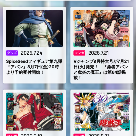
）
2026.7.24
2026.7.21
グッズ
マンガ
SpiceSeedフィギュア第九弾
Vジャンプ9月特大号が7月21
『アバン』8月7日(金)20時
日(火)発売！ 『勇者アバン
より予約受付開始！
と獄炎の魔王』は第64話掲
載！