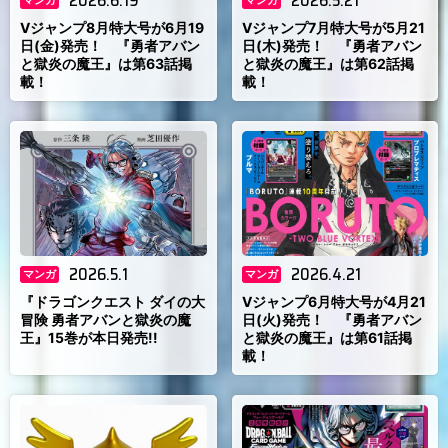
2026.6.19
2026.5.21
マンガ
マンガ
Vジャンプ8月特大号が6月19
Vジャンプ7月特大号が5月21
日(金)発売！ 『勇者アバン
日(木)発売！ 『勇者アバン
と獄炎の魔王』は第63話掲
と獄炎の魔王』は第62話掲
載！
載！
2026.5.1
2026.4.21
マンガ
マンガ
『ドラゴンクエスト ダイの大
Vジャンプ6月特大号が4月21
冒険 勇者アバンと獄炎の魔
日(火)発売！ 『勇者アバン
王』15巻が本日発売!!
と獄炎の魔王』は第61話掲
載！