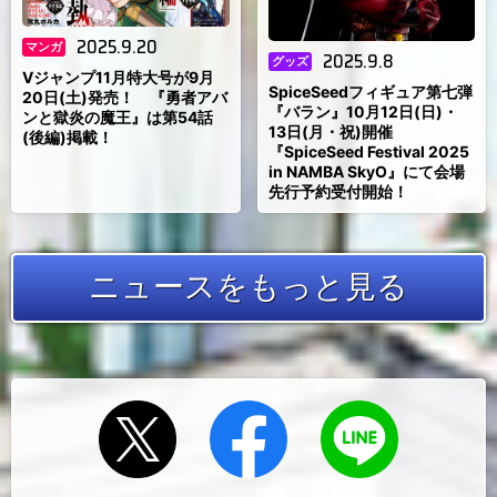
2025.9.20
マンガ
2025.9.8
グッズ
Vジャンプ11月特大号が9月
SpiceSeedフィギュア第七弾
20日(土)発売！ 『勇者アバ
『バラン』10月12日(日)・
ンと獄炎の魔王』は第54話
13日(月・祝)開催
(後編)掲載！
『SpiceSeed Festival 2025
in NAMBA SkyO』にて会場
先行予約受付開始！
ニュースをもっと見る
Xでシェ
Facebook
LINEにお