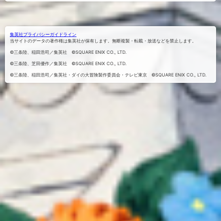
でシェア
アする
くる
する
集英社プライバシーガイドライン
当サイトのデータの著作権は集英社が保有します。無断複製・転載・放送などを禁止します。
©三条陸、稲田浩司／集英社 ©SQUARE ENIX CO., LTD.
©三条陸、芝田優作／集英社 ©SQUARE ENIX CO., LTD.
©三条陸、稲田浩司／集英社・ダイの大冒険製作委員会・テレビ東京 ©SQUARE ENIX CO., LTD.