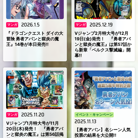
2026.1.5
2025.12.19
マンガ
マンガ
『ドラゴンクエスト ダイの大
Vジャンプ2月特大号が12月
冒険 勇者アバンと獄炎の魔
19日(金)発売！ 『勇者アバ
王』14巻が本日発売!!
ンと獄炎の魔王』は第57話か
ら新章「ベルクス撃滅編」開
幕!!
2025.11.20
マンガ
イベント・キャンペーン
2025.11.13
Vジャンプ1月特大号が11月
20日(木)発売！ 『勇者アバ
【勇者アバン】名シーン人気
ンと獄炎の魔王』は第56話掲
投票の結果を大公開!!