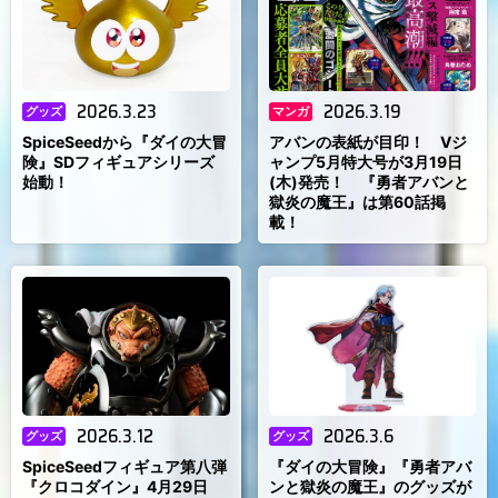
2026.3.23
2026.3.19
グッズ
マンガ
SpiceSeedから『ダイの大冒
アバンの表紙が目印！ Vジ
険』SDフィギュアシリーズ
ャンプ5月特大号が3月19日
始動！
(木)発売！ 『勇者アバンと
獄炎の魔王』は第60話掲
載！
2026.3.12
2026.3.6
グッズ
グッズ
SpiceSeedフィギュア第八弾
『ダイの大冒険』『勇者アバ
『クロコダイン』4月29日
ンと獄炎の魔王』のグッズが