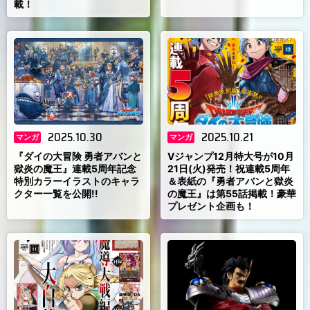
載！
2025.10.30
2025.10.21
マンガ
マンガ
『ダイの大冒険 勇者アバンと
Vジャンプ12月特大号が10月
獄炎の魔王』連載5周年記念
21日(火)発売！祝連載5周年
特別カラーイラストのキャラ
＆表紙の『勇者アバンと獄炎
クター一覧を公開!!
の魔王』は第55話掲載！豪華
プレゼント企画も！