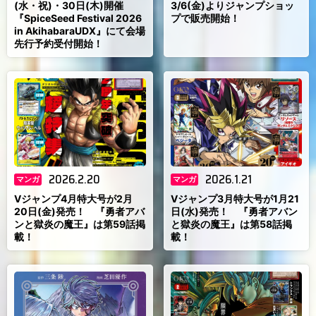
(水・祝)・30日(木)開催
3/6(金)よりジャンプショッ
『SpiceSeed Festival 2026
プで販売開始！
in AkihabaraUDX』にて会場
先行予約受付開始！
2026.2.20
2026.1.21
マンガ
マンガ
Vジャンプ4月特大号が2月
Vジャンプ3月特大号が1月21
20日(金)発売！ 『勇者アバ
日(水)発売！ 『勇者アバン
ンと獄炎の魔王』は第59話掲
と獄炎の魔王』は第58話掲
載！
載！