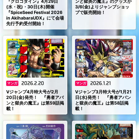
『クロコダイン』4月29日
ンと獄炎の魔王』のグッズが
(水・祝)・30日(木)開催
3/6(金)よりジャンプショッ
『SpiceSeed Festival 2026
プで販売開始！
in AkihabaraUDX』にて会場
先行予約受付開始！
2026.2.20
2026.1.21
マンガ
マンガ
Vジャンプ4月特大号が2月
Vジャンプ3月特大号が1月21
20日(金)発売！ 『勇者アバ
日(水)発売！ 『勇者アバン
ンと獄炎の魔王』は第59話掲
と獄炎の魔王』は第58話掲
載！
載！