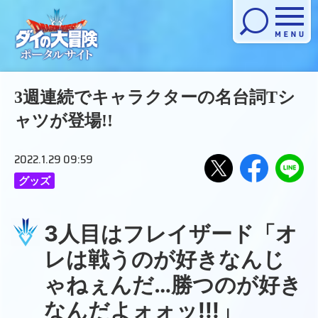
メニューを開く
3週連続でキャラクターの名台詞Tシ
ャツが登場!!
2022.1.29 09:59
グッズ
Xで
Facebook
LINE
でシ
にお
シェ
ェア
くる
アす
3人目はフレイザード「オ
する
る
レは戦うのが好きなんじ
ゃねぇんだ…勝つのが好き
なんだよォォッ!!!」