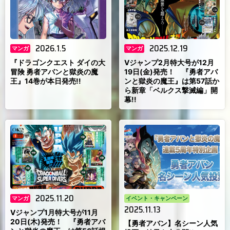
2026.1.5
2025.12.19
マンガ
マンガ
『ドラゴンクエスト ダイの大
Vジャンプ2月特大号が12月
冒険 勇者アバンと獄炎の魔
19日(金)発売！ 『勇者アバ
王』14巻が本日発売!!
ンと獄炎の魔王』は第57話か
ら新章「ベルクス撃滅編」開
幕!!
2025.11.20
マンガ
イベント・キャンペーン
2025.11.13
Vジャンプ1月特大号が11月
20日(木)発売！ 『勇者アバ
【勇者アバン】名シーン人気