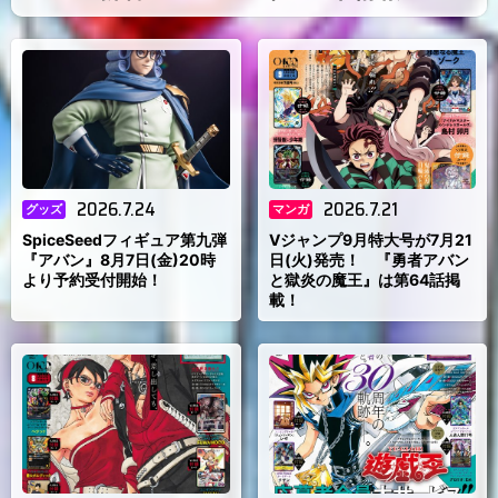
）
2026.7.24
2026.7.21
グッズ
マンガ
SpiceSeedフィギュア第九弾
Vジャンプ9月特大号が7月21
『アバン』8月7日(金)20時
日(火)発売！ 『勇者アバン
より予約受付開始！
と獄炎の魔王』は第64話掲
載！