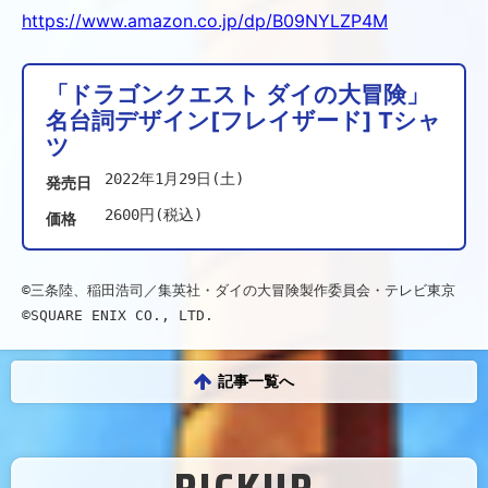
https://www.amazon.co.jp/dp/B09NYLZP4M
「ドラゴンクエスト ダイの大冒険」
名台詞デザイン[フレイザード] Tシャ
ツ
2022年1月29日(土)
発売日
2600円(税込)
価格
©三条陸、稲田浩司／集英社・ダイの大冒険製作委員会・テレビ東京 
©SQUARE ENIX CO., LTD.
記事一覧へ
PICKUP