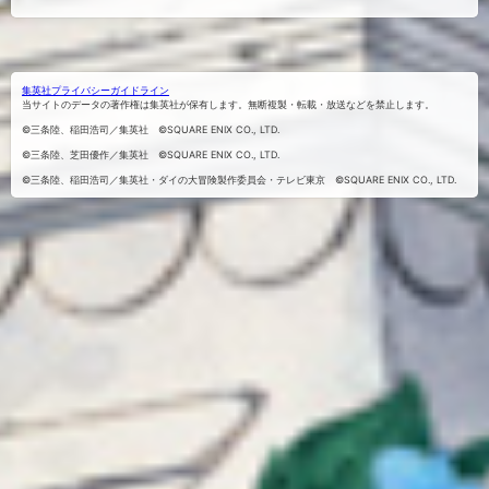
Xでシェ
Facebook
LINEにお
でシェア
アする
くる
する
集英社プライバシーガイドライン
当サイトのデータの著作権は集英社が保有します。無断複製・転載・放送などを禁止します。
©三条陸、稲田浩司／集英社 ©SQUARE ENIX CO., LTD.
©三条陸、芝田優作／集英社 ©SQUARE ENIX CO., LTD.
©三条陸、稲田浩司／集英社・ダイの大冒険製作委員会・テレビ東京 ©SQUARE ENIX CO., LTD.