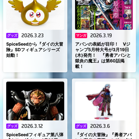
2026.3.23
2026.3.19
グッズ
マンガ
SpiceSeedから『ダイの大冒
アバンの表紙が目印！ Vジ
険』SDフィギュアシリーズ
ャンプ5月特大号が3月19日
始動！
(木)発売！ 『勇者アバンと
獄炎の魔王』は第60話掲
載！
2026.3.12
2026.3.6
グッズ
グッズ
SpiceSeedフィギュア第八弾
『ダイの大冒険』『勇者アバ