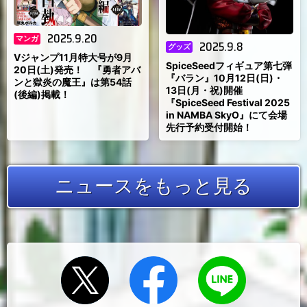
2025.9.20
マンガ
2025.9.8
グッズ
Vジャンプ11月特大号が9月
SpiceSeedフィギュア第七弾
20日(土)発売！ 『勇者アバ
『バラン』10月12日(日)・
ンと獄炎の魔王』は第54話
13日(月・祝)開催
(後編)掲載！
『SpiceSeed Festival 2025
in NAMBA SkyO』にて会場
先行予約受付開始！
ニュースをもっと見る