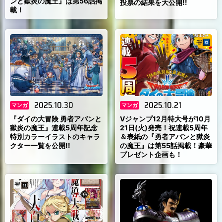
ンと獄炎の魔王』は第56話掲
投票の結果を大公開!!
載！
2025.10.30
2025.10.21
マンガ
マンガ
『ダイの大冒険 勇者アバンと
Vジャンプ12月特大号が10月
獄炎の魔王』連載5周年記念
21日(火)発売！祝連載5周年
特別カラーイラストのキャラ
＆表紙の『勇者アバンと獄炎
クター一覧を公開!!
の魔王』は第55話掲載！豪華
プレゼント企画も！