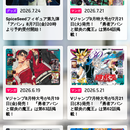
2026.7.24
2026.7.21
グッズ
マンガ
SpiceSeedフィギュア第九弾
Vジャンプ9月特大号が7月21
『アバン』8月7日(金)20時
日(火)発売！ 『勇者アバン
より予約受付開始！
と獄炎の魔王』は第64話掲
載！
2026.6.19
2026.5.21
マンガ
マンガ
Vジャンプ8月特大号が6月19
Vジャンプ7月特大号が5月21
日(金)発売！ 『勇者アバン
日(木)発売！ 『勇者アバン
と獄炎の魔王』は第63話掲
と獄炎の魔王』は第62話掲
載！
載！