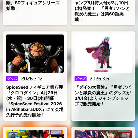
険』SDフィギュアシリーズ
ャンプ5月特大号が3月19日
始動！
(木)発売！ 『勇者アバンと
獄炎の魔王』は第60話掲
載！
2026.3.12
2026.3.6
グッズ
グッズ
SpiceSeedフィギュア第八弾
『ダイの大冒険』『勇者アバ
『クロコダイン』4月29日
ンと獄炎の魔王』のグッズが
(水・祝)・30日(木)開催
3/6(金)よりジャンプショッ
『SpiceSeed Festival 2026
プで販売開始！
in AkihabaraUDX』にて会場
先行予約受付開始！