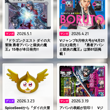
2026.5.1
2026.4.21
マンガ
マンガ
『ドラゴンクエスト ダイの大
Vジャンプ6月特大号が4月21
冒険 勇者アバンと獄炎の魔
日(火)発売！ 『勇者アバン
王』15巻が本日発売!!
と獄炎の魔王』は第61話掲
載！
2026.3.23
2026.3.19
グッズ
マンガ
SpiceSeedから『ダイの大冒
アバンの表紙が目印！ Vジ