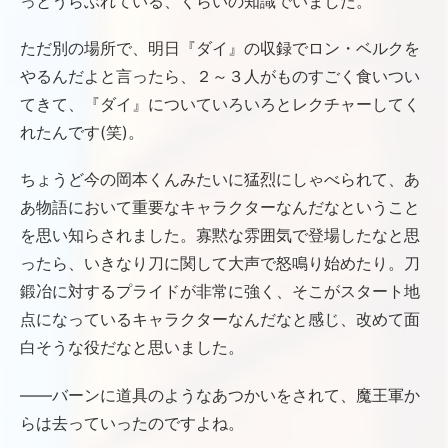
っとうらぶれている、くらいの知識でいました。
ただ別の場所で、明日『ダイ』の収録でロン・ベルクを
やるんだよと言ったら、２～３人がものすごく食いつい
てきて、『ダイ』についていろいろとレクチャーしてく
れたんです(笑)。
ちょうど今の岡本くんみたいに猛烈にしゃべられて、あ
あ物語において重要なキャラクターなんだなということ
を思い知らされました。寡黙な雰囲気で登場したなと思
ったら、いきなり刀に関して大声で怒鳴り始めたり。刀
鍛冶に対するプライドが非常に強く、そこがスタート地
点になっているキャラクターなんだなと感じ、改めて面
白そうな役だなと思いました。
――バーンに道具のようなあつかいをされて、魔王軍か
らは去っていったのですよね。