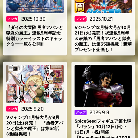
2025.10.30
2025.10.21
マンガ
マンガ
『ダイの大冒険 勇者アバンと
Vジャンプ12月特大号が10月
獄炎の魔王』連載5周年記念
21日(火)発売！祝連載5周年
特別カラーイラストのキャラ
＆表紙の『勇者アバンと獄炎
クター一覧を公開!!
の魔王』は第55話掲載！豪華
プレゼント企画も！
2025.9.20
マンガ
2025.9.8
グッズ
Vジャンプ11月特大号が9月
SpiceSeedフィギュア第七弾
20日(土)発売！ 『勇者アバ
『バラン』10月12日(日)・
ンと獄炎の魔王』は第54話
13日(月・祝)開催
(後編)掲載！
『SpiceSeed Festival 2025