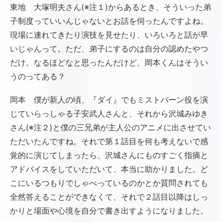
東地 大塚明夫さん(※注１)からあるとき、そういった弟
子制度っていいんじゃないとお話を伺ったんですよね。
現場に連れてきたり演技を見せたり、いろいろと話が早
いじゃんって。ただ、弟子にするのは自分の認めたやつ
だけ。なるほどなと思ったんだけど、岡本くんはそうい
うのってある？
岡本 僕が新人の頃、『ダイ』でもミストバーン役を演
じていらっしゃる子安武人さんと、それから沢城みゆき
さん(※注２)と僕の三兄弟が主人公のアニメに出させてい
ただいたんですね。それで第１話目を何も考えないで感
覚的に演じてしまったら、沢城さんにものすごく指摘と
アドバイスをしていただいて、本当に助かりました。ど
こにいるつもりでしゃべっているのかとか質問されても
全然答えることができなくて、それで２話目以降はしっ
かりと場面や心境を自分で書き出すようになりました。