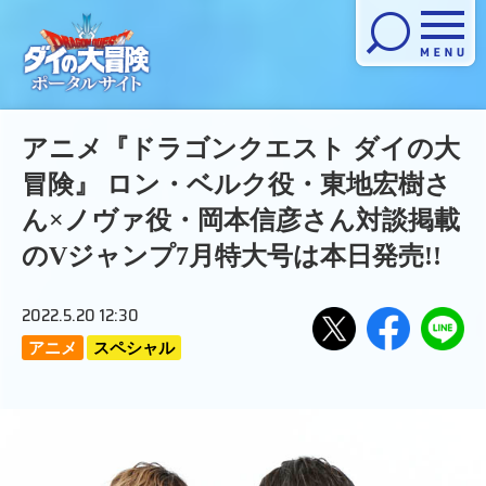
メニューを開く
アニメ『ドラゴンクエスト ダイの大
冒険』 ロン・ベルク役・東地宏樹さ
ん×ノヴァ役・岡本信彦さん対談掲載
のVジャンプ7月特大号は本日発売!!
2022.5.20 12:30
アニメ
スペシャル
Xで
Facebook
LINE
でシ
にお
シェ
ェア
くる
アす
する
る