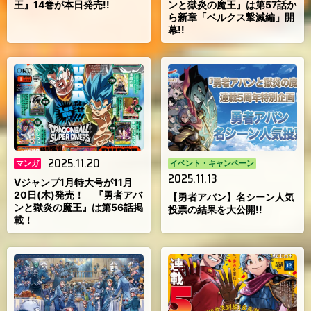
王』14巻が本日発売!!
ンと獄炎の魔王』は第57話か
ら新章「ベルクス撃滅編」開
幕!!
2025.11.20
マンガ
イベント・キャンペーン
2025.11.13
Vジャンプ1月特大号が11月
20日(木)発売！ 『勇者アバ
【勇者アバン】名シーン人気
ンと獄炎の魔王』は第56話掲
投票の結果を大公開!!
載！