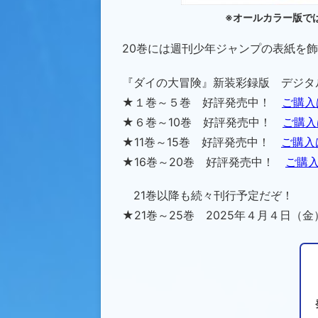
※オールカラー版で
20巻には週刊少年ジャンプの表紙を飾
『ダイの大冒険』新装彩録版 デジタ
★１巻～５巻 好評発売中！
ご購入
★６巻～10巻 好評発売中！
ご購入
★11巻～15巻 好評発売中！
ご購入
★16巻～20巻 好評発売中！
ご購
21巻以降も続々刊行予定だぞ！
★21巻～25巻 2025年４月４日（