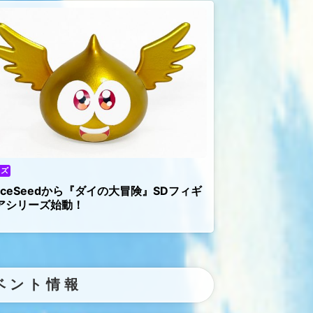
ッズ
piceSeedから『ダイの大冒険』SDフィギ
アシリーズ始動！
ベント情報