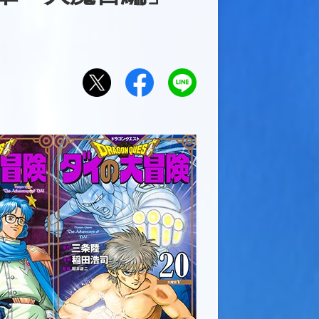
Xで
Facebook
LINE
でシ
にお
シェ
ェア
くる
アす
する
る