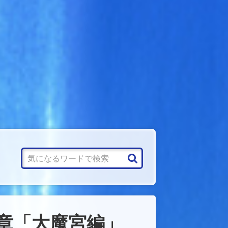
4章「大魔宮編」