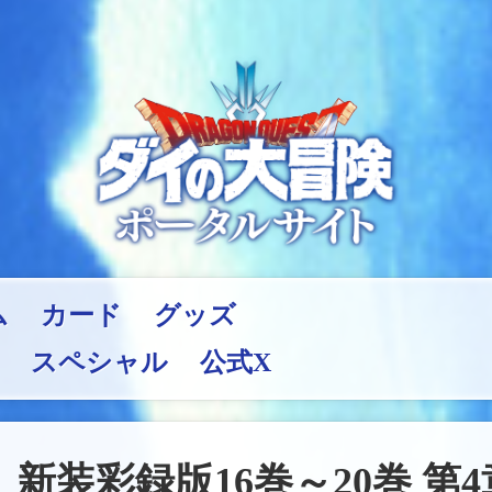
ム
カード
グッズ
スペシャル
公式X
新装彩録版16巻～20巻 第