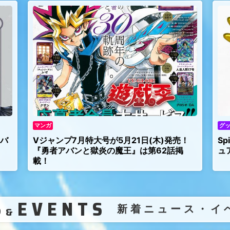
マンガ
グ
アバ
Vジャンプ7月特大号が5月21日(木)発売！
S
『勇者アバンと獄炎の魔王』は第62話掲
ュ
載！
S
EVENTS
（
新着ニュース・イ
&
）