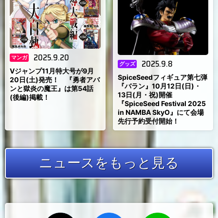
2025.9.20
マンガ
2025.9.8
グッズ
Vジャンプ11月特大号が9月
SpiceSeedフィギュア第七弾
20日(土)発売！ 『勇者アバ
『バラン』10月12日(日)・
ンと獄炎の魔王』は第54話
13日(月・祝)開催
(後編)掲載！
『SpiceSeed Festival 2025
in NAMBA SkyO』にて会場
先行予約受付開始！
ニュースをもっと見る