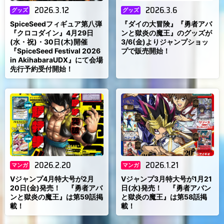
2026.3.12
2026.3.6
グッズ
グッズ
SpiceSeedフィギュア第八弾
『ダイの大冒険』『勇者アバ
『クロコダイン』4月29日
ンと獄炎の魔王』のグッズが
(水・祝)・30日(木)開催
3/6(金)よりジャンプショッ
『SpiceSeed Festival 2026
プで販売開始！
in AkihabaraUDX』にて会場
先行予約受付開始！
2026.2.20
2026.1.21
マンガ
マンガ
Vジャンプ4月特大号が2月
Vジャンプ3月特大号が1月21
20日(金)発売！ 『勇者アバ
日(水)発売！ 『勇者アバン
ンと獄炎の魔王』は第59話掲
と獄炎の魔王』は第58話掲
載！
載！