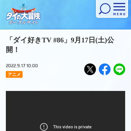
メニューを開く
「ダイ好きTV #86」9月17日(土)公
開！
2022.9.17 10:00
アニメ
Xで
Facebook
LINE
でシ
にお
シェ
ェア
くる
アす
する
る