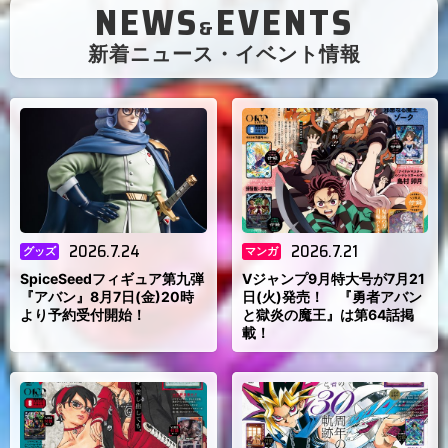
NEWS
EVENTS
&
（
新着ニュース・イベント情報
）
2026.7.24
2026.7.21
グッズ
マンガ
SpiceSeedフィギュア第九弾
Vジャンプ9月特大号が7月21
『アバン』8月7日(金)20時
日(火)発売！ 『勇者アバン
より予約受付開始！
と獄炎の魔王』は第64話掲
載！