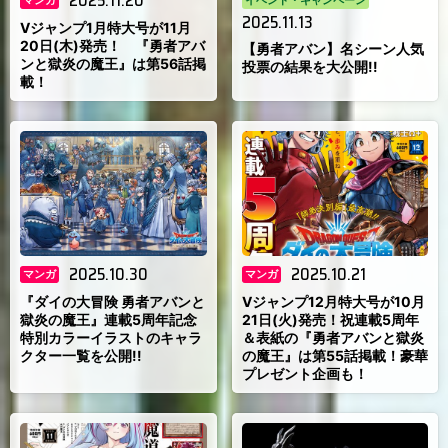
2025.11.20
マンガ
イベント・キャンペーン
2025.11.13
Vジャンプ1月特大号が11月
20日(木)発売！ 『勇者アバ
【勇者アバン】名シーン人気
ンと獄炎の魔王』は第56話掲
投票の結果を大公開!!
載！
2025.10.30
2025.10.21
マンガ
マンガ
『ダイの大冒険 勇者アバンと
Vジャンプ12月特大号が10月
獄炎の魔王』連載5周年記念
21日(火)発売！祝連載5周年
特別カラーイラストのキャラ
＆表紙の『勇者アバンと獄炎
クター一覧を公開!!
の魔王』は第55話掲載！豪華
プレゼント企画も！