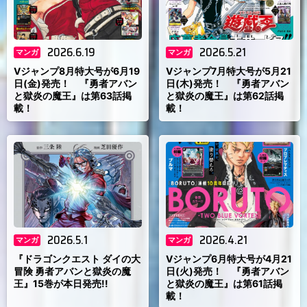
2026.6.19
2026.5.21
マンガ
マンガ
Vジャンプ8月特大号が6月19
Vジャンプ7月特大号が5月21
日(金)発売！ 『勇者アバン
日(木)発売！ 『勇者アバン
と獄炎の魔王』は第63話掲
と獄炎の魔王』は第62話掲
載！
載！
2026.5.1
2026.4.21
マンガ
マンガ
『ドラゴンクエスト ダイの大
Vジャンプ6月特大号が4月21
冒険 勇者アバンと獄炎の魔
日(火)発売！ 『勇者アバン
王』15巻が本日発売!!
と獄炎の魔王』は第61話掲
載！