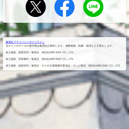
Xでシェ
Facebook
LINEにお
でシェア
アする
くる
する
集英社プライバシーガイドライン
当サイトのデータの著作権は集英社が保有します。無断複製・転載・放送などを禁止します。
©三条陸、稲田浩司／集英社 ©SQUARE ENIX CO., LTD.
©三条陸、芝田優作／集英社 ©SQUARE ENIX CO., LTD.
©三条陸、稲田浩司／集英社・ダイの大冒険製作委員会・テレビ東京 ©SQUARE ENIX CO., LTD.