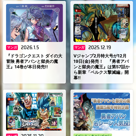
2026.1.5
2025.12.19
マンガ
マンガ
『ドラゴンクエスト ダイの大
Vジャンプ2月特大号が12月
冒険 勇者アバンと獄炎の魔
19日(金)発売！ 『勇者アバ
王』14巻が本日発売!!
ンと獄炎の魔王』は第57話か
ら新章「ベルクス撃滅編」開
幕!!