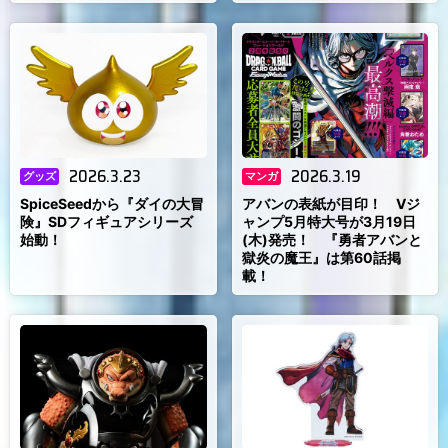
2026.3.23
2026.3.19
グッズ
マンガ
SpiceSeedから『ダイの大冒
アバンの表紙が目印！ Vジ
険』SDフィギュアシリーズ
ャンプ5月特大号が3月19日
始動！
(木)発売！ 『勇者アバンと
獄炎の魔王』は第60話掲
載！