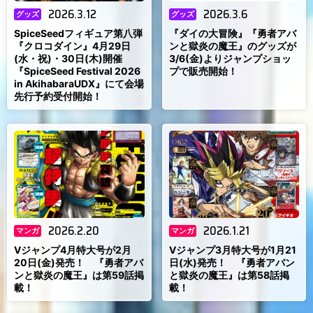
2026.3.12
2026.3.6
グッズ
グッズ
SpiceSeedフィギュア第八弾
『ダイの大冒険』『勇者アバ
『クロコダイン』4月29日
ンと獄炎の魔王』のグッズが
(水・祝)・30日(木)開催
3/6(金)よりジャンプショッ
『SpiceSeed Festival 2026
プで販売開始！
in AkihabaraUDX』にて会場
先行予約受付開始！
2026.2.20
2026.1.21
マンガ
マンガ
Vジャンプ4月特大号が2月
Vジャンプ3月特大号が1月21
20日(金)発売！ 『勇者アバ
日(水)発売！ 『勇者アバン
ンと獄炎の魔王』は第59話掲
と獄炎の魔王』は第58話掲
載！
載！