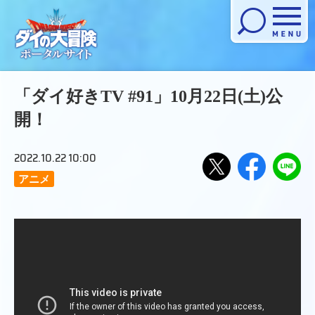
メニューを開く
「ダイ好きTV #91」10月22日(土)公
開！
2022.10.22 10:00
アニメ
Xで
Facebook
LINE
でシ
にお
シェ
ェア
くる
アす
する
る