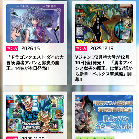
2026.1.5
2025.12.19
マンガ
マンガ
『ドラゴンクエスト ダイの大
Vジャンプ2月特大号が12月
冒険 勇者アバンと獄炎の魔
19日(金)発売！ 『勇者アバ
王』14巻が本日発売!!
ンと獄炎の魔王』は第57話か
ら新章「ベルクス撃滅編」開
幕!!