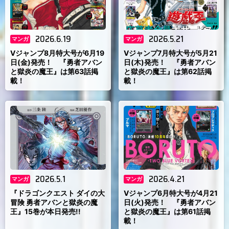
2026.6.19
2026.5.21
マンガ
マンガ
Vジャンプ8月特大号が6月19
Vジャンプ7月特大号が5月21
日(金)発売！ 『勇者アバン
日(木)発売！ 『勇者アバン
と獄炎の魔王』は第63話掲
と獄炎の魔王』は第62話掲
載！
載！
2026.5.1
2026.4.21
マンガ
マンガ
『ドラゴンクエスト ダイの大
Vジャンプ6月特大号が4月21
冒険 勇者アバンと獄炎の魔
日(火)発売！ 『勇者アバン
王』15巻が本日発売!!
と獄炎の魔王』は第61話掲
載！