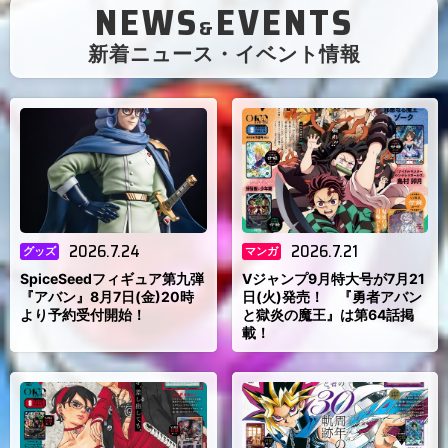
NEWS
EVENTS
&
（
新着ニュース・イベント情報
）
2026.7.24
2026.7.21
グッズ
マンガ
SpiceSeedフィギュア第九弾
Vジャンプ9月特大号が7月21
『アバン』8月7日(金)20時
日(火)発売！ 『勇者アバン
より予約受付開始！
と獄炎の魔王』は第64話掲
載！