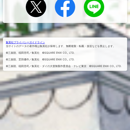
Xでシェ
Facebook
LINEにお
でシェア
アする
くる
する
集英社プライバシーガイドライン
当サイトのデータの著作権は集英社が保有します。無断複製・転載・放送などを禁止します。
©三条陸、稲田浩司／集英社 ©SQUARE ENIX CO., LTD.
©三条陸、芝田優作／集英社 ©SQUARE ENIX CO., LTD.
©三条陸、稲田浩司／集英社・ダイの大冒険製作委員会・テレビ東京 ©SQUARE ENIX CO., LTD.