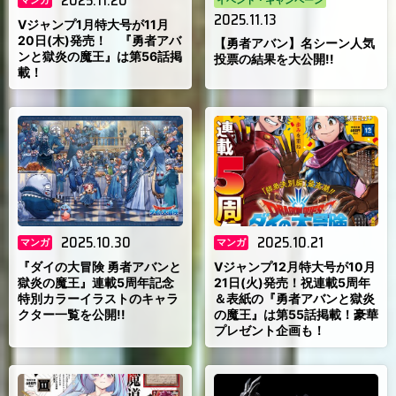
2025.11.20
マンガ
イベント・キャンペーン
2025.11.13
Vジャンプ1月特大号が11月
20日(木)発売！ 『勇者アバ
【勇者アバン】名シーン人気
ンと獄炎の魔王』は第56話掲
投票の結果を大公開!!
載！
2025.10.30
2025.10.21
マンガ
マンガ
『ダイの大冒険 勇者アバンと
Vジャンプ12月特大号が10月
獄炎の魔王』連載5周年記念
21日(火)発売！祝連載5周年
特別カラーイラストのキャラ
＆表紙の『勇者アバンと獄炎
クター一覧を公開!!
の魔王』は第55話掲載！豪華
プレゼント企画も！