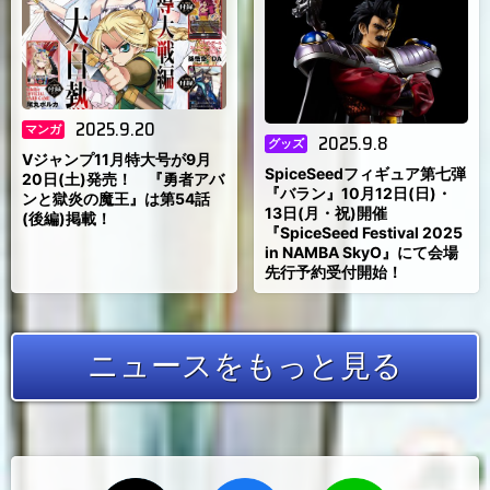
2025.9.20
マンガ
2025.9.8
グッズ
Vジャンプ11月特大号が9月
SpiceSeedフィギュア第七弾
20日(土)発売！ 『勇者アバ
『バラン』10月12日(日)・
ンと獄炎の魔王』は第54話
13日(月・祝)開催
(後編)掲載！
『SpiceSeed Festival 2025
in NAMBA SkyO』にて会場
先行予約受付開始！
ニュースをもっと見る