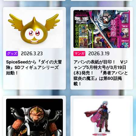
2026.3.23
2026.3.19
グッズ
マンガ
SpiceSeedから『ダイの大冒
アバンの表紙が目印！ Vジ
険』SDフィギュアシリーズ
ャンプ5月特大号が3月19日
始動！
(木)発売！ 『勇者アバンと
獄炎の魔王』は第60話掲
載！