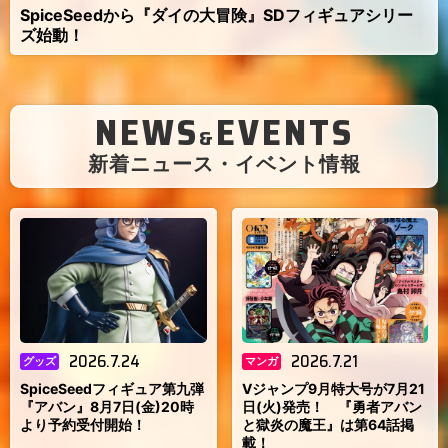
SpiceSeedから『ダイの大冒険』SDフィギュアシリー
ズ始動！
NEWS
EVENTS
&
（
新着ニュース・イベント情報
）
2026.7.24
2026.7.21
グッズ
マンガ
SpiceSeedフィギュア第九弾
Vジャンプ9月特大号が7月21
『アバン』8月7日(金)20時
日(火)発売！ 『勇者アバン
より予約受付開始！
と獄炎の魔王』は第64話掲
載！