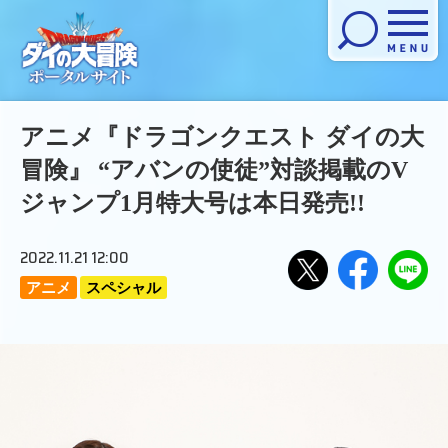
メニューを開く
アニメ『ドラゴンクエスト ダイの大
冒険』 “アバンの使徒”対談掲載のV
ジャンプ1月特大号は本日発売!!
2022.11.21 12:00
アニメ
スペシャル
Xで
Facebook
LINE
でシ
にお
シェ
ェア
くる
アす
する
る