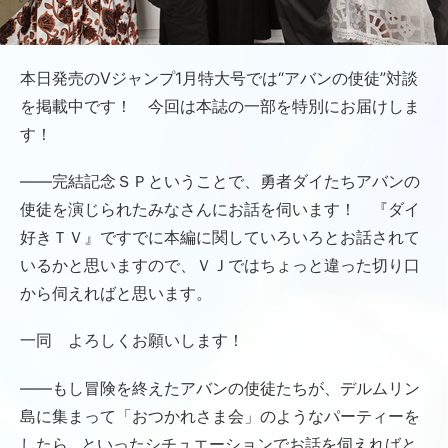
本日発売のVジャンプ1月特大号では“アバンの使徒”対談
を掲載中です！ 今回は本誌の一部を特別にお届けしま
す！
――完結記念ＳＰということで、勇者ダイたちアバンの
使徒を演じられたみなさんにお話を伺います！ 『ダイ
好きＴＶ』ですでに本編に関していろいろとお話されて
いるかと思いますので、ＶＪではちょっと違った切り口
から伺えればと思います。
一同 よろしくお願いします！
――もし冒険を終えたアバンの使徒たちが、デルムリン
島に集まって「おつかれさま会」のようなパーティーを
したら…といったシチュエーションでお話を伺えればと