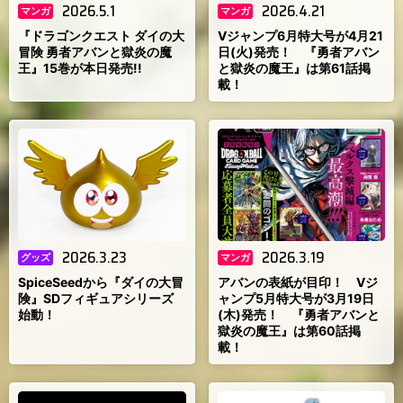
2026.5.1
2026.4.21
マンガ
マンガ
『ドラゴンクエスト ダイの大
Vジャンプ6月特大号が4月21
冒険 勇者アバンと獄炎の魔
日(火)発売！ 『勇者アバン
王』15巻が本日発売!!
と獄炎の魔王』は第61話掲
載！
2026.3.23
2026.3.19
グッズ
マンガ
SpiceSeedから『ダイの大冒
アバンの表紙が目印！ Vジ
険』SDフィギュアシリーズ
ャンプ5月特大号が3月19日
始動！
(木)発売！ 『勇者アバンと
獄炎の魔王』は第60話掲
載！