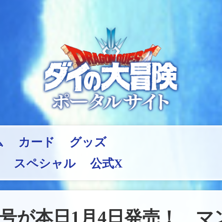
ム
カード
グッズ
スペシャル
公式X
号が本日1月4日発売！ 