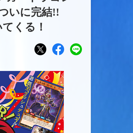
ついに完結!!
いてくる！
Xで
Facebook
LINE
でシ
にお
シェ
ェア
くる
アす
する
る