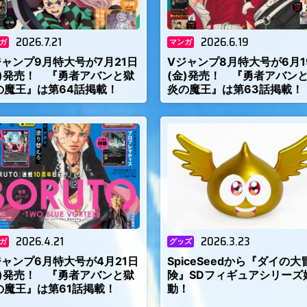
2026.7.21
2026.6.19
ガ
マンガ
ジャンプ9月特大号が7月21日
Vジャンプ8月特大号が6月1
火)発売！ 『勇者アバンと獄
(金)発売！ 『勇者アバン
の魔王』は第64話掲載！
炎の魔王』は第63話掲載！
2026.4.21
2026.3.23
ガ
グッズ
ジャンプ6月特大号が4月21日
SpiceSeedから『ダイの大
火)発売！ 『勇者アバンと獄
険』SDフィギュアシリーズ
の魔王』は第61話掲載！
動！