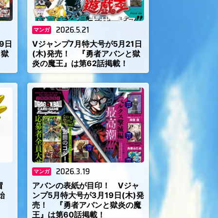
2026.5.21
マンガ
9日
Vジャンプ7月特大号が5月21日
と獄
(木)発売！ 『勇者アバンと獄
炎の魔王』は第62話掲載！
2026.3.19
マンガ
冒
アバンの表紙が目印！ Vジャ
始
ンプ5月特大号が3月19日(木)発
売！ 『勇者アバンと獄炎の魔
王』は第60話掲載！