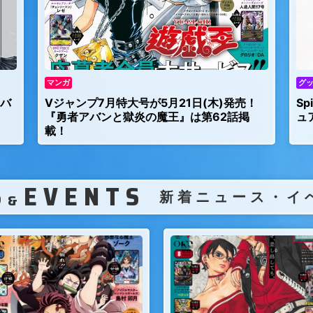
マンガ
グ
アバ
Vジャンプ7月特大号が5月21日(木)発売！
S
『勇者アバンと獄炎の魔王』は第62話掲
ュ
載！
S
EVENTS
（
新着ニュース・イ
&
）