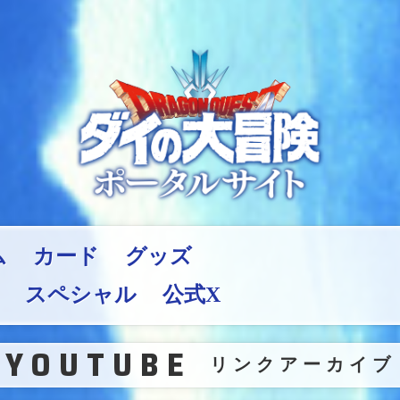
ム
カード
グッズ
スペシャル
公式X
YOUTUBE
（
リンクアーカイブ
）