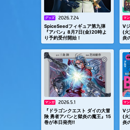
2026.7.24
グッズ
マン
SpiceSeedフィギュア第九弾
V
『アバン』8月7日(金)20時よ
(
り予約受付開始！
炎
2026.5.1
マンガ
マン
『ドラゴンクエスト ダイの大冒
V
険 勇者アバンと獄炎の魔王』15
(
巻が本日発売!!
炎