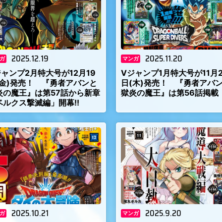
2025.12.19
2025.11.20
ガ
マンガ
ジャンプ2月特大号が12月19
Vジャンプ1月特大号が11月2
(金)発売！ 『勇者アバンと
日(木)発売！ 『勇者アバ
炎の魔王』は第57話から新章
獄炎の魔王』は第56話掲載
ベルクス撃滅編」開幕!!
2025.10.21
2025.9.20
ガ
マンガ