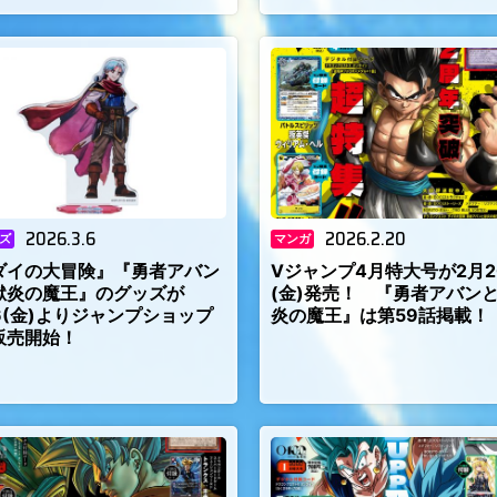
2026.3.6
2026.2.20
ズ
マンガ
ダイの大冒険』『勇者アバン
Vジャンプ4月特大号が2月2
獄炎の魔王』のグッズが
(金)発売！ 『勇者アバン
/6(金)よりジャンプショップ
炎の魔王』は第59話掲載！
販売開始！