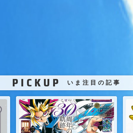
PICKUP
（
いま注目の記事
）