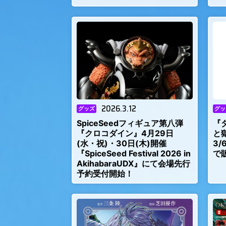
2026.3.12
グッズ
グッ
SpiceSeedフィギュア第八弾
『
『クロコダイン』4月29日
と
(水・祝)・30日(木)開催
3
『SpiceSeed Festival 2026 in
で
AkihabaraUDX』にて会場先行
予約受付開始！