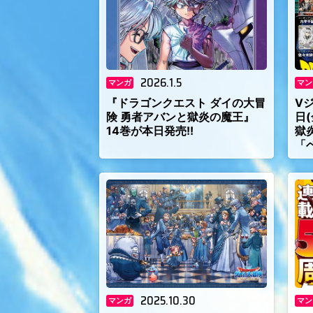
2026.1.5
マンガ
マン
『ドラゴンクエスト ダイの大冒
V
険 勇者アバンと獄炎の魔王』
日
14巻が本日発売!!
獄
「
2025.10.30
マンガ
マン