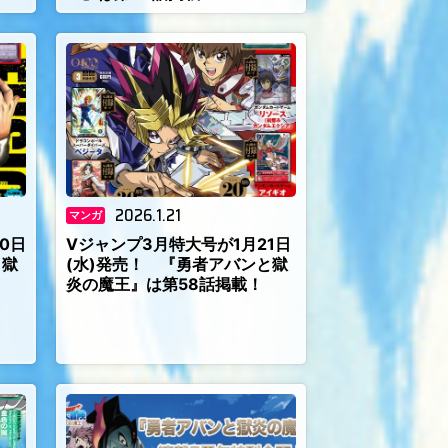
2026.1.21
マンガ
0日
Vジャンプ3月特大号が1月21日
と獄
(水)発売！ 『勇者アバンと獄
炎の魔王』は第58話掲載！