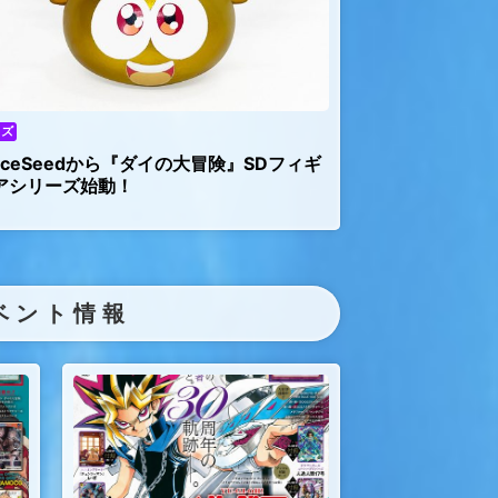
ッズ
piceSeedから『ダイの大冒険』SDフィギ
アシリーズ始動！
ベント情報